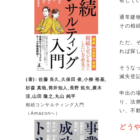
有して
通常建
その相
ただ、
れば探
そうな
滅失登
(著): 佐藤 良久,久保田 俊,小柳 裕基,
杉森 真哉,筒井知人,長野 拓矢,廣木
申出の
涼,山田 隆之,丸山 純平
り、法
相続コンサルティング入門
い、不
（Amazonへ）
どう