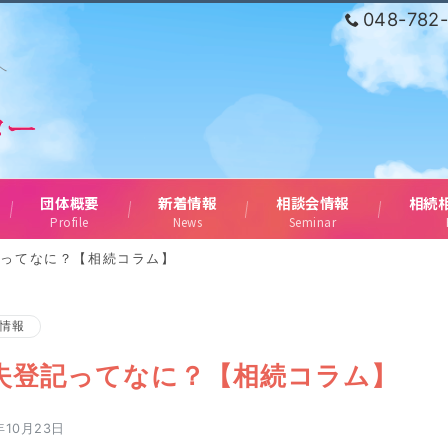
048-782
へ
団体概要
新着情報
相談会情報
相続
Profile
News
Seminar
記ってなに？【相続コラム】
情報
失登記ってなに？【相続コラム】
年10月23日