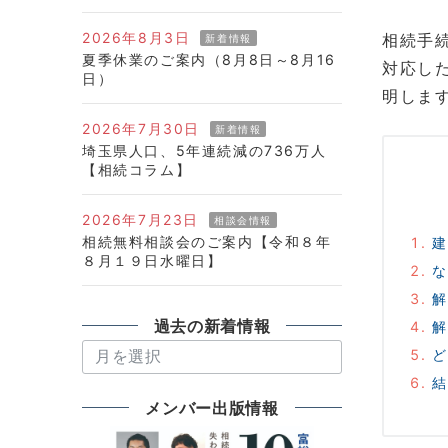
2026年8月3日
相続手
新着情報
夏季休業のご案内（8月8日～8月16
対応し
日）
明しま
2026年7月30日
新着情報
埼玉県人口、5年連続減の736万人
【相続コラム】
2026年7月23日
相談会情報
相続無料相談会のご案内【令和８年
建
８月１９日水曜日】
な
解
過去の新着情報
解
過
ど
去
結
の
メンバー出版情報
新