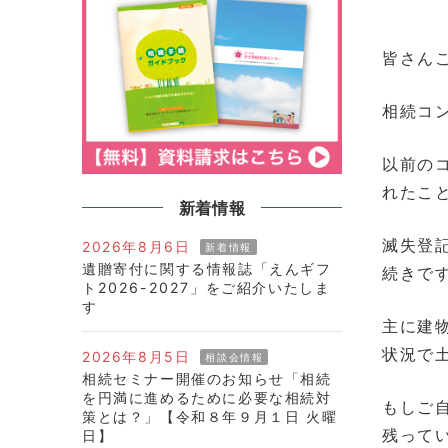
皆さん
相続コ
以前の
れたこ
新着情報
滅失登
2026年8月6日
新着情報
遺贈寄付に関する情報誌「えんギフ
続きで
ト2026-2027」をご紹介いたしま
す
主に建
状況で
2026年8月5日
相談会情報
相続セミナー開催のお知らせ「相続
を円満に進めるために必要な相続対
もしご
策とは？」【令和８年９月１日 火曜
残って
日】