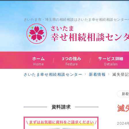
さいたま市・埼玉県の相続相談はさいたま幸せ相続相談センター
ホーム
3つの強み
サービス詳細
Home
Festure
Detailes
さいたま幸せ相続相談センター
新着情報
滅失登
新着
滅
資料請求
2024