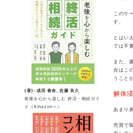
このケ
す。
とはい
では不
また、
合はこ
うこと
(著): 成田 春奈, 佐藤 良久
解体
老後を心から楽しむ 終活・相続ガイ
ド
（Amazonへ）
あまり
売買で