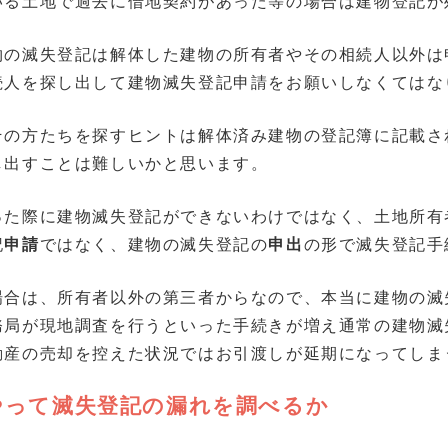
いる土地で過去に借地契約があった等の場合は建物登記が
物の滅失登記は解体した建物の所有者やその相続人以外は
続人を探し出して建物滅失登記申請をお願いしなくてはな
その方たちを探すヒントは解体済み建物の登記簿に記載さ
し出すことは難しいかと思います。
った際に建物滅失登記ができないわけではなく、土地所有
記
申請
ではなく、建物の滅失登記の
申出
の形で滅失登記手
場合は、所有者以外の第三者からなので、本当に建物の滅
務局が現地調査を行うといった手続きが増え通常の建物滅
動産の売却を控えた状況ではお引渡しが延期になってしま
やって滅失登記の漏れを調べるか