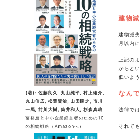
着
情
建物
報
建物滅
月以内
上記の
からと
低いよ
なん
(著): 佐藤良久, 丸山純平, 村上雄介,
丸山信広, 松葉賢治, 山田隆之, 市川
法律で
一馬, 前川大樹, 筒井和人, 杉森真哉
富裕層と中小企業経営者のための10
それで
の相続戦略
（Amazonへ）