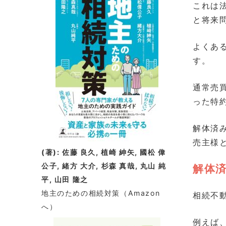
これは
と将来
よくあ
す。
通常売
った特
解体済
売主様
(著): 佐藤 良久, 植崎 紳矢, 國松 偉
公子, 緒方 大介, 杉森 真哉, 丸山 純
解体
平, 山田 隆之
地主のための相続対策
（Amazon
相続不
へ）
例えば