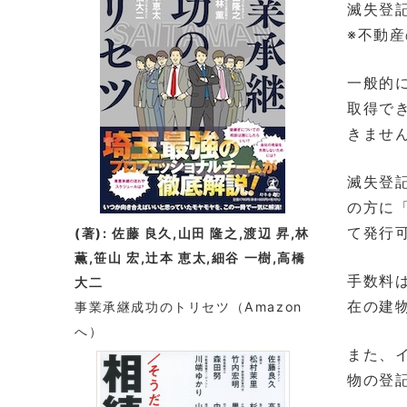
滅失登
※不動
一般的
取得で
きませ
滅失登
の方に
て発行
(著): 佐藤 良久,山田 隆之,渡辺 昇,林
薫,笹山 宏,辻本 恵太,細谷 一樹,高橋
手数料
大二
在の建
事業承継成功のトリセツ
（Amazon
へ）
また、
物の登