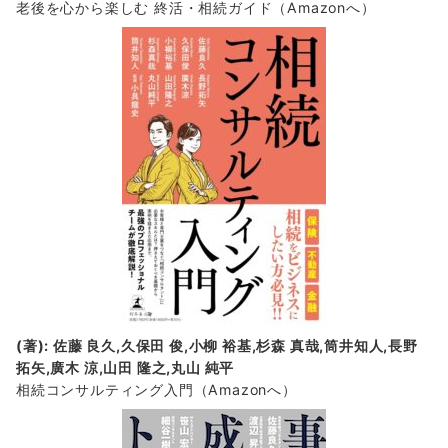
老後を心から楽しむ 終活・相続ガイド
（Amazonへ）
(著): 佐藤 良久,久保田 俊,小柳 裕基,杉森 真哉,筒井知人,長野
拓矢,廣木 涼,山田 隆之,丸山 純平
相続コンサルティング入門
（Amazonへ）