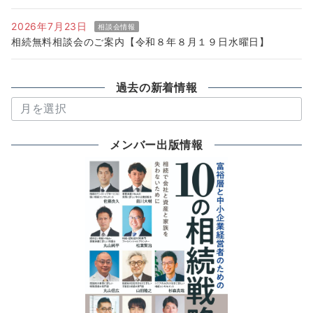
2026年7月23日
相談会情報
相続無料相談会のご案内【令和８年８月１９日水曜日】
過去の新着情報
過
去
の
メンバー出版情報
新
着
情
報