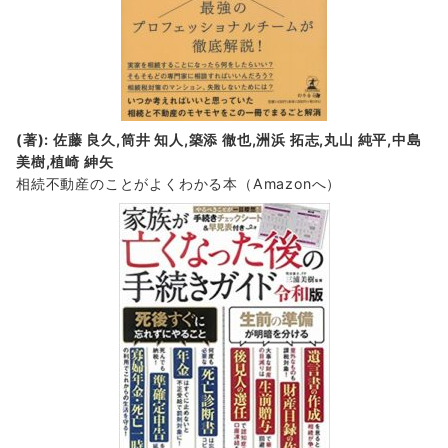
(著): 佐藤 良久,筒井 知人,築添 徹也,洲浜 拓志,丸山 純平,中島
美樹,植崎 紳矢
相続不動産のことがよくわかる本（Amazonへ）