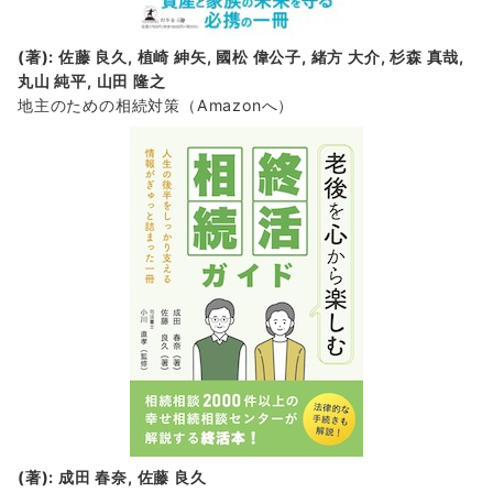
(著): 佐藤 良久, 植崎 紳矢, 國松 偉公子, 緒方 大介, 杉森 真哉,
丸山 純平, 山田 隆之
地主のための相続対策
（Amazonへ）
(著): 成田 春奈, 佐藤 良久