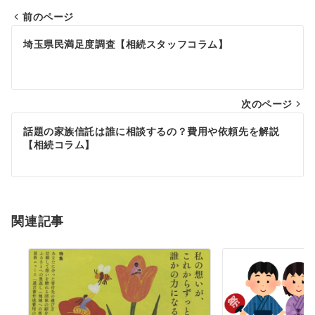
前のページ
投
埼玉県民満足度調査【相続スタッフコラム】
稿
ナ
次のページ
ビ
ゲ
話題の家族信託は誰に相談するの？費用や依頼先を解説
【相続コラム】
ー
シ
ョ
関連記事
ン