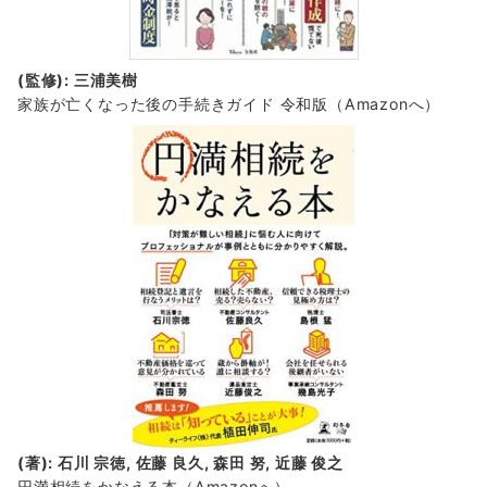
(監修): 三浦美樹
家族が亡くなった後の手続きガイド 令和版（Amazonへ）
(著): 石川 宗徳, 佐藤 良久, 森田 努, 近藤 俊之
円満相続をかなえる本（Amazonへ）