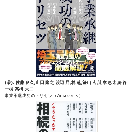
(著): 佐藤 良久,山田 隆之,渡辺 昇,林 薫,笹山 宏,辻本 恵太,細谷
一樹,高橋 大二
事業承継成功のトリセツ
（Amazonへ）