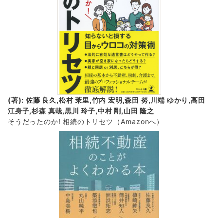
(著): 佐藤 良久,松村 茉里,竹内 宏明,森田 努,川端 ゆかり,高田
江身子,杉森 真哉,黒川 玲子,中村 剛,山田 隆之
そうだったのか! 相続のトリセツ
（Amazonへ）