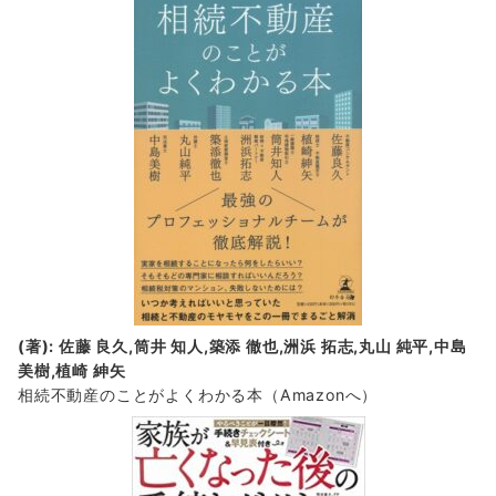
(著): 佐藤 良久,筒井 知人,築添 徹也,洲浜 拓志,丸山 純平,中島
美樹,植崎 紳矢
相続不動産のことがよくわかる本（Amazonへ）