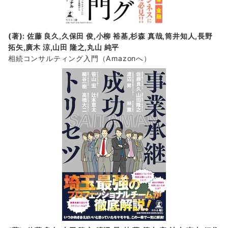
(著): 佐藤 良久,久保田 俊,小柳 裕基,杉森 真哉,筒井知人,長野
拓矢,廣木 涼,山田 隆之,丸山 純平
相続コンサルティング入門
（Amazonへ）