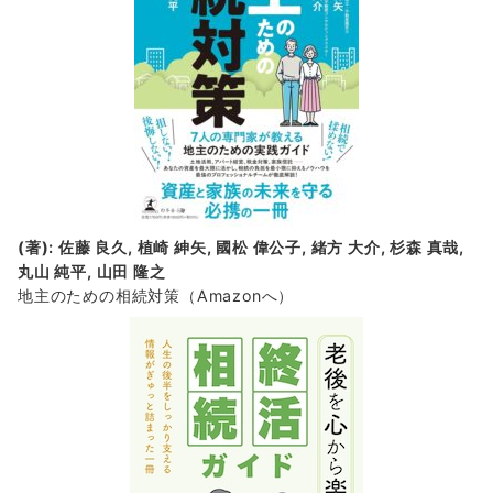
(著): 佐藤 良久, 植崎 紳矢, 國松 偉公子, 緒方 大介, 杉森 真哉,
丸山 純平, 山田 隆之
地主のための相続対策
（Amazonへ）