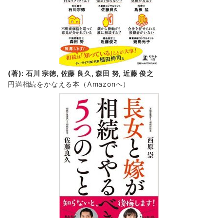
(著): 石川 宗徳, 佐藤 良久, 森田 努, 近藤 俊之
円満相続をかなえる本（Amazonへ）