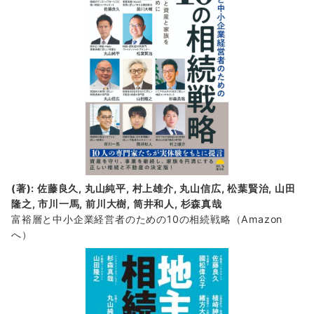
報
(著): 佐藤良久, 丸山純平, 村上雄介, 丸山信広, 松葉賢治, 山田
隆之, 市川一馬, 前川大樹, 筒井和人, 杉森真哉
富裕層と中小企業経営者のための10の相続戦略
（Amazon
へ）