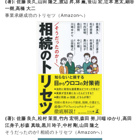
(著): 佐藤 良久,山田 隆之,渡辺 昇,林 薫,笹山 宏,辻本 恵太,細谷
一樹,高橋 大二
事業承継成功のトリセツ
（Amazonへ）
(著): 佐藤 良久,松村 茉里,竹内 宏明,森田 努,川端 ゆかり,高田
江身子,杉森 真哉,黒川 玲子,中村 剛,山田 隆之
そうだったのか! 相続のトリセツ
（Amazonへ）