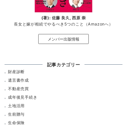
(著): 佐藤 良久, 西原 崇
長女と嫁が相続でやるべき5つのこと（Amazonへ）
メンバー出版情報
記事カテゴリー
財産診断
遺言書作成
不動産売買
成年後見手続き
土地活用
生前贈与
生命保険