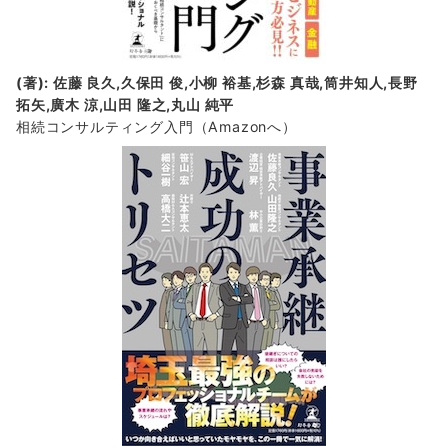
(著): 佐藤 良久,久保田 俊,小柳 裕基,杉森 真哉,筒井知人,長野
拓矢,廣木 涼,山田 隆之,丸山 純平
相続コンサルティング入門
（Amazonへ）