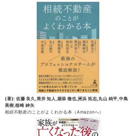
(著): 佐藤 良久,筒井 知人,築添 徹也,洲浜 拓志,丸山 純平,中島
美樹,植崎 紳矢
相続不動産のことがよくわかる本（Amazonへ）