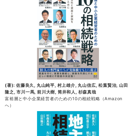
報
(著): 佐藤良久, 丸山純平, 村上雄介, 丸山信広, 松葉賢治, 山田
隆之, 市川一馬, 前川大樹, 筒井和人, 杉森真哉
富裕層と中小企業経営者のための10の相続戦略
（Amazon
へ）