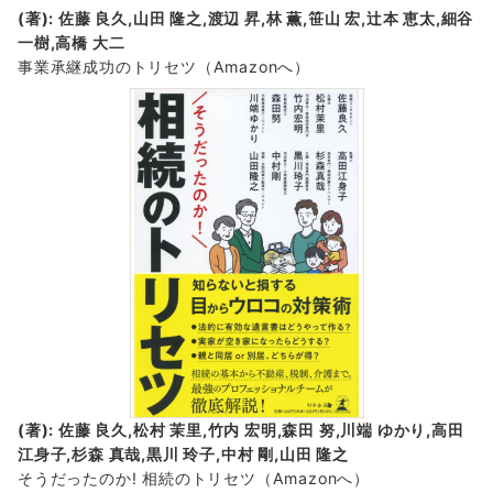
(著): 佐藤 良久,山田 隆之,渡辺 昇,林 薫,笹山 宏,辻本 恵太,細谷
一樹,高橋 大二
事業承継成功のトリセツ
（Amazonへ）
(著): 佐藤 良久,松村 茉里,竹内 宏明,森田 努,川端 ゆかり,高田
江身子,杉森 真哉,黒川 玲子,中村 剛,山田 隆之
そうだったのか! 相続のトリセツ
（Amazonへ）