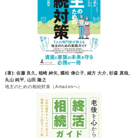
(著): 佐藤 良久, 植崎 紳矢, 國松 偉公子, 緒方 大介, 杉森 真哉,
丸山 純平, 山田 隆之
地主のための相続対策
（Amazonへ）