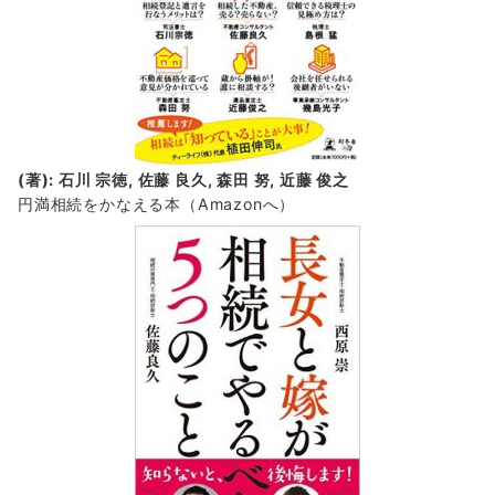
(著): 石川 宗徳, 佐藤 良久, 森田 努, 近藤 俊之
円満相続をかなえる本（Amazonへ）