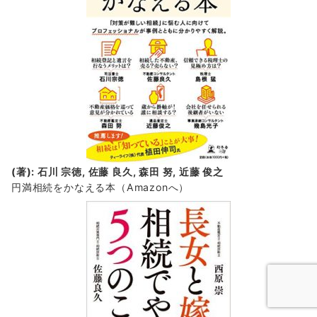
(著): 石川 宗徳, 佐藤 良久, 森田 努, 近藤 俊之
円満相続をかなえる本（Amazonへ）