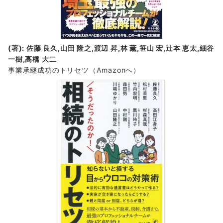
(著): 佐藤 良久,山田 隆之,渡辺 昇,林 薫,笹山 宏,辻本 恵太,細谷
一樹,高橋 大二
事業承継成功のトリセツ
（Amazonへ）