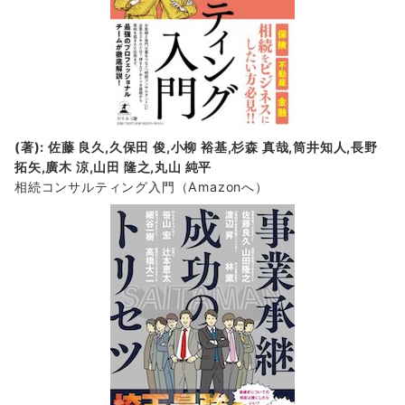
(著): 佐藤 良久,久保田 俊,小柳 裕基,杉森 真哉,筒井知人,長野
拓矢,廣木 涼,山田 隆之,丸山 純平
相続コンサルティング入門
（Amazonへ）