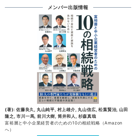
の
メンバー出版情報
新
着
情
報
(著): 佐藤良久, 丸山純平, 村上雄介, 丸山信広, 松葉賢治, 山田
隆之, 市川一馬, 前川大樹, 筒井和人, 杉森真哉
富裕層と中小企業経営者のための10の相続戦略
（Amazon
へ）