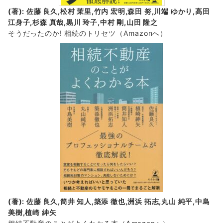
(著): 佐藤 良久,松村 茉里,竹内 宏明,森田 努,川端 ゆかり,高田
江身子,杉森 真哉,黒川 玲子,中村 剛,山田 隆之
そうだったのか! 相続のトリセツ
（Amazonへ）
(著): 佐藤 良久,筒井 知人,築添 徹也,洲浜 拓志,丸山 純平,中島
美樹,植崎 紳矢