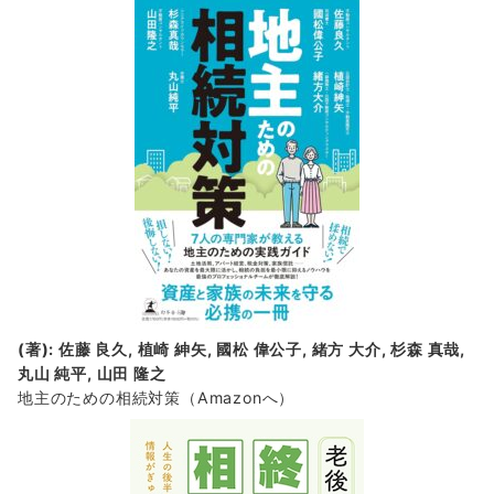
(著): 佐藤 良久, 植崎 紳矢, 國松 偉公子, 緒方 大介, 杉森 真哉,
丸山 純平, 山田 隆之
地主のための相続対策
（Amazonへ）