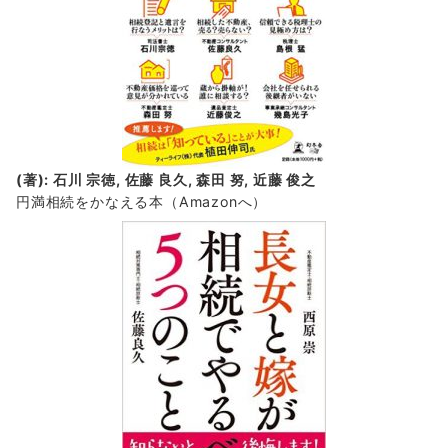
(著): 石川 宗徳, 佐藤 良久, 森田 努, 近藤 俊之
円満相続をかなえる本（Amazonへ）