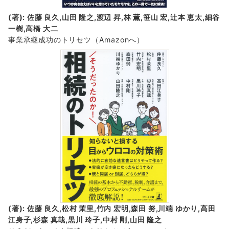
(著): 佐藤 良久,山田 隆之,渡辺 昇,林 薫,笹山 宏,辻本 恵太,細谷
一樹,高橋 大二
事業承継成功のトリセツ
（Amazonへ）
(著): 佐藤 良久,松村 茉里,竹内 宏明,森田 努,川端 ゆかり,高田
江身子,杉森 真哉,黒川 玲子,中村 剛,山田 隆之