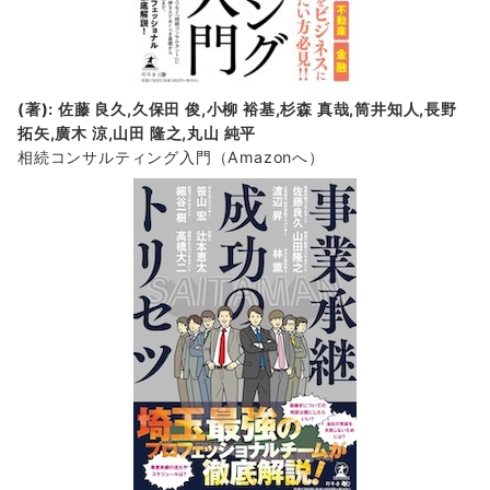
(著): 佐藤 良久,久保田 俊,小柳 裕基,杉森 真哉,筒井知人,長野
拓矢,廣木 涼,山田 隆之,丸山 純平
相続コンサルティング入門
（Amazonへ）