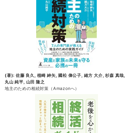
(著): 佐藤 良久, 植崎 紳矢, 國松 偉公子, 緒方 大介, 杉森 真哉,
丸山 純平, 山田 隆之
地主のための相続対策
（Amazonへ）