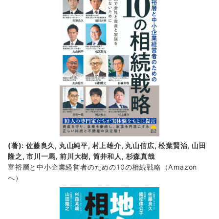
情
報
(著): 佐藤良久, 丸山純平, 村上雄介, 丸山信広, 松葉賢治, 山田
隆之, 市川一馬, 前川大樹, 筒井和人, 杉森真哉
富裕層と中小企業経営者のための10の相続戦略
（Amazon
へ）