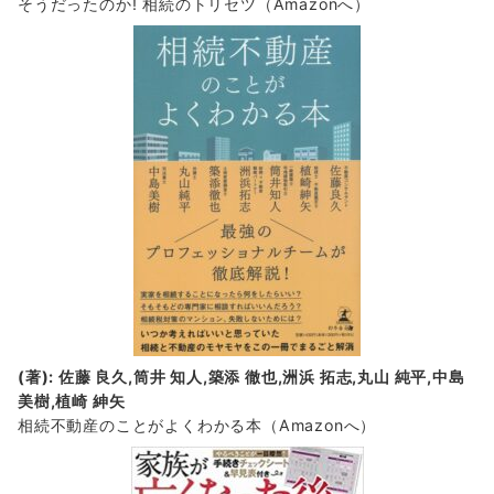
そうだったのか! 相続のトリセツ
（Amazonへ）
(著): 佐藤 良久,筒井 知人,築添 徹也,洲浜 拓志,丸山 純平,中島
美樹,植崎 紳矢
相続不動産のことがよくわかる本（Amazonへ）