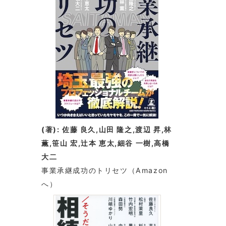
(著): 佐藤 良久,山田 隆之,渡辺 昇,林
薫,笹山 宏,辻本 恵太,細谷 一樹,高橋
大二
事業承継成功のトリセツ
（Amazon
へ）