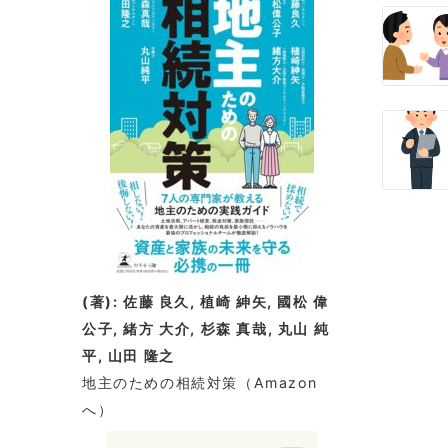
(著): 佐藤 良久, 植崎 紳矢, 國松 偉
公子, 緒方 大介, 杉森 真哉, 丸山 純
平, 山田 隆之
地主のための相続対策
（Amazon
へ）