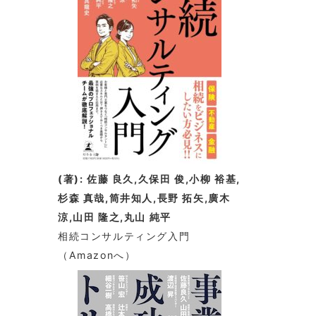
(著): 佐藤 良久,久保田 俊,小柳 裕基,
杉森 真哉,筒井知人,長野 拓矢,廣木
涼,山田 隆之,丸山 純平
相続コンサルティング入門
（Amazonへ）