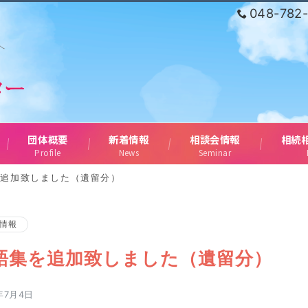
048-782
へ
団体概要
新着情報
相談会情報
相続
Profile
News
Seminar
を追加致しました（遺留分）
情報
語集を追加致しました（遺留分）
年7月4日