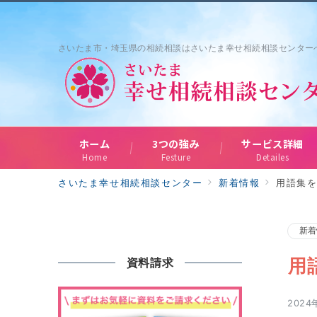
さいたま市・埼玉県の相続相談はさいたま幸せ相続相談センター
ホーム
3つの強み
サービス詳細
Home
Festure
Detailes
さいたま幸せ相続相談センター
新着情報
用語集
新着
用
資料請求
2024