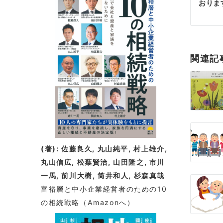
おりま
着
稿
情
ナ
報
ビ
関連記
ゲ
ー
シ
ョ
ン
(著): 佐藤良久, 丸山純平, 村上雄介,
丸山信広, 松葉賢治, 山田隆之, 市川
一馬, 前川大樹, 筒井和人, 杉森真哉
富裕層と中小企業経営者のための10
の相続戦略
（Amazonへ）