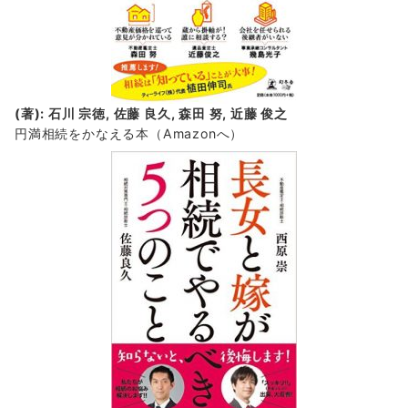
(著): 石川 宗徳, 佐藤 良久, 森田 努, 近藤 俊之
円満相続をかなえる本（Amazonへ）