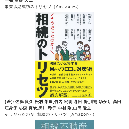
一樹,高橋 大二
事業承継成功のトリセツ
（Amazonへ）
(著): 佐藤 良久,松村 茉里,竹内 宏明,森田 努,川端 ゆかり,高田
江身子,杉森 真哉,黒川 玲子,中村 剛,山田 隆之
そうだったのか! 相続のトリセツ
（Amazonへ）