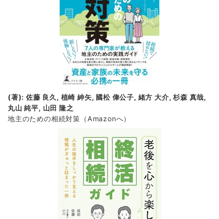
(著): 佐藤 良久, 植崎 紳矢, 國松 偉公子, 緒方 大介, 杉森 真哉,
丸山 純平, 山田 隆之
地主のための相続対策
（Amazonへ）