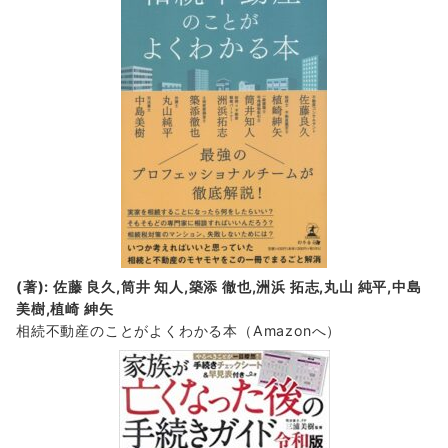
(著): 佐藤 良久,筒井 知人,築添 徹也,洲浜 拓志,丸山 純平,中島
美樹,植崎 紳矢
相続不動産のことがよくわかる本（Amazonへ）