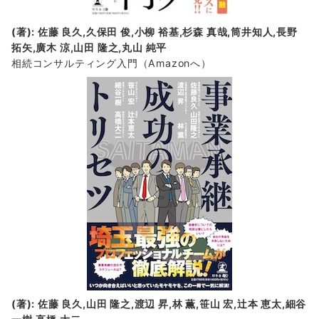
(著): 佐藤 良久,久保田 俊,小柳 裕基,杉森 真哉,筒井知人,長野
拓矢,廣木 涼,山田 隆之,丸山 純平
相続コンサルティング入門
（Amazonへ）
(著): 佐藤 良久,山田 隆之,渡辺 昇,林 薫,笹山 宏,辻本 恵太,細谷