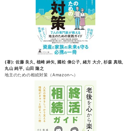
(著): 佐藤 良久, 植崎 紳矢, 國松 偉公子, 緒方 大介, 杉森 真哉,
丸山 純平, 山田 隆之
地主のための相続対策
（Amazonへ）