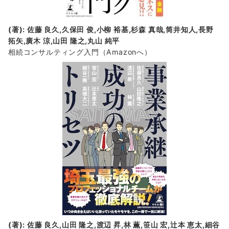
(著): 佐藤 良久,久保田 俊,小柳 裕基,杉森 真哉,筒井知人,長野
拓矢,廣木 涼,山田 隆之,丸山 純平
相続コンサルティング入門
（Amazonへ）
(著): 佐藤 良久,山田 隆之,渡辺 昇,林 薫,笹山 宏,辻本 恵太,細谷