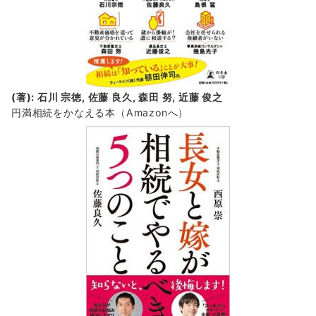
(著): 石川 宗徳, 佐藤 良久, 森田 努, 近藤 俊之
円満相続をかなえる本（Amazonへ）