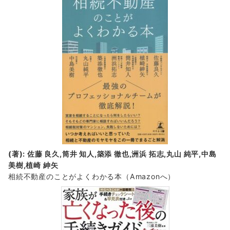
(著): 佐藤 良久,筒井 知人,築添 徹也,洲浜 拓志,丸山 純平,中島
美樹,植崎 紳矢
相続不動産のことがよくわかる本（Amazonへ）