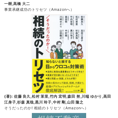
一樹,高橋 大二
事業承継成功のトリセツ
（Amazonへ）
(著): 佐藤 良久,松村 茉里,竹内 宏明,森田 努,川端 ゆかり,高田
江身子,杉森 真哉,黒川 玲子,中村 剛,山田 隆之
そうだったのか! 相続のトリセツ
（Amazonへ）