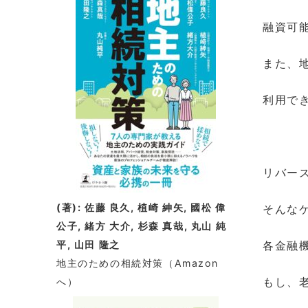
融資可
また、
利用で
リバー
(著): 佐藤 良久, 植崎 紳矢, 國松 偉
そんな
公子, 緒方 大介, 杉森 真哉, 丸山 純
平, 山田 隆之
各金融
地主のための相続対策
（Amazon
もし、
へ）