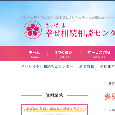
さいたま市・埼玉県の相続相談はさいたま幸せ相続相談センター
ホーム
3つの強み
サービス詳細
Home
Festure
Detailes
さいたま幸せ相続相談センター
新着情報
多様化
新着
多
資料請求
2020