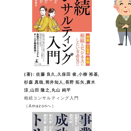
(著): 佐藤 良久,久保田 俊,小柳 裕基,
杉森 真哉,筒井知人,長野 拓矢,廣木
涼,山田 隆之,丸山 純平
相続コンサルティング入門
（Amazonへ）