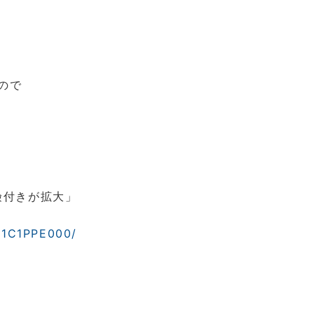
ので
険付きが拡大」
21C1PPE000/