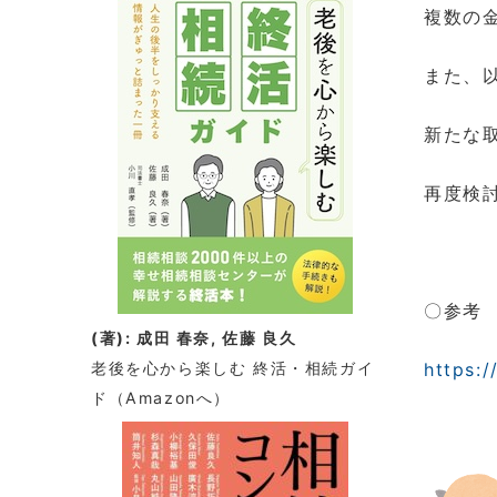
複数の
また、
新たな
再度検
〇参考 
(著): 成田 春奈, 佐藤 良久
老後を心から楽しむ 終活・相続ガイ
https:
ド
（Amazonへ）