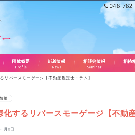
048-782
へ
団体概要
新着情報
相談会情報
相続
Profile
News
Seminar
するリバースモーゲージ【不動産鑑定士コラム】
情報
様化するリバースモーゲージ【不動
年1月8日