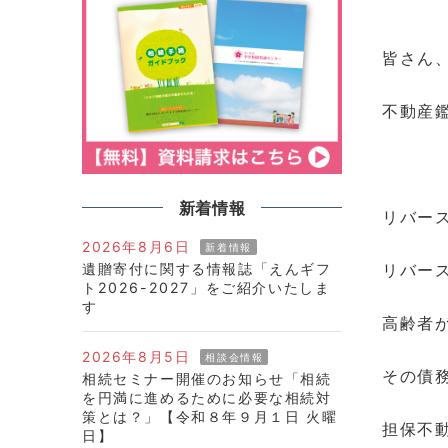
皆さん
不動産
新着情報
リバー
2026年8月6日
新着情報
遺贈寄付に関する情報誌「えんギフ
リバー
ト2026-2027」をご紹介いたしま
す
高齢者
2026年8月5日
相談会情報
その債
相続セミナー開催のお知らせ「相続
を円満に進めるために必要な相続対
策とは？」【令和８年９月１日 火曜
担保不
日】