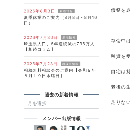
債務を
2026年8月3日
新着情報
夏季休業のご案内（8月8日～8月16
日）
2026年7月30日
新着情報
存命中
埼玉県人口、5年連続減の736万人
【相続コラム】
融資を
2026年7月23日
相談会情報
相続無料相談会のご案内【令和８年
自宅は
８月１９日水曜日】
老後の
過去の新着情報
足りな
過
去
の
メンバー出版情報
新