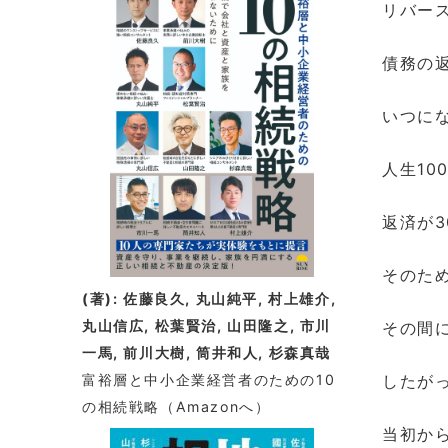
リバー
着
情
債務の
報
いつに
人生1
返済が
そのた
(著): 佐藤良久, 丸山純平, 村上雄介,
丸山信広, 松葉賢治, 山田隆之, 市川
その間
一馬, 前川大樹, 筒井和人, 杉森真哉
富裕層と中小企業経営者のための10
したが
の相続戦略
（Amazonへ）
当初か