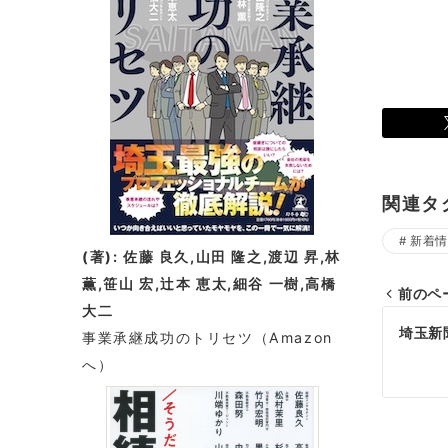
関連タ
新着情
(著): 佐藤 良久,山田 隆之,渡辺 昇,林
薫,笹山 宏,辻本 恵太,細谷 一樹,高橋
前のペ
大二
投
埼玉新
事業承継成功のトリセツ
（Amazon
稿
へ）
ナ
ビ