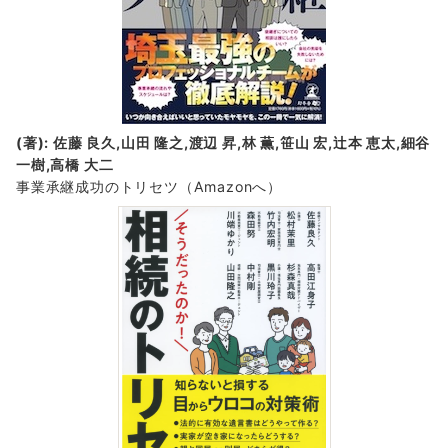
(著): 佐藤 良久,山田 隆之,渡辺 昇,林 薫,笹山 宏,辻本 恵太,細谷
一樹,高橋 大二
事業承継成功のトリセツ
（Amazonへ）