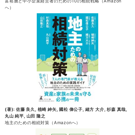
富裕層と中小企業経営者のための10の相続戦略
（Amazon
へ）
(著): 佐藤 良久, 植崎 紳矢, 國松 偉公子, 緒方 大介, 杉森 真哉,
丸山 純平, 山田 隆之
地主のための相続対策
（Amazonへ）