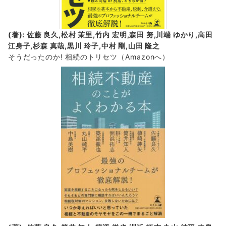
(著): 佐藤 良久,松村 茉里,竹内 宏明,森田 努,川端 ゆかり,高田
江身子,杉森 真哉,黒川 玲子,中村 剛,山田 隆之
そうだったのか! 相続のトリセツ
（Amazonへ）