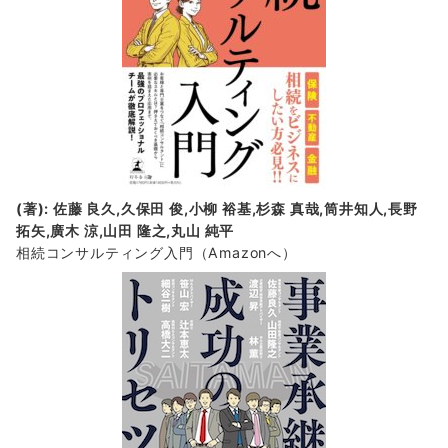
(著): 佐藤 良久,久保田 俊,小柳 裕基,杉森 真哉,筒井知人,長野
拓矢,廣木 涼,山田 隆之,丸山 純平
相続コンサルティング入門
（Amazonへ）