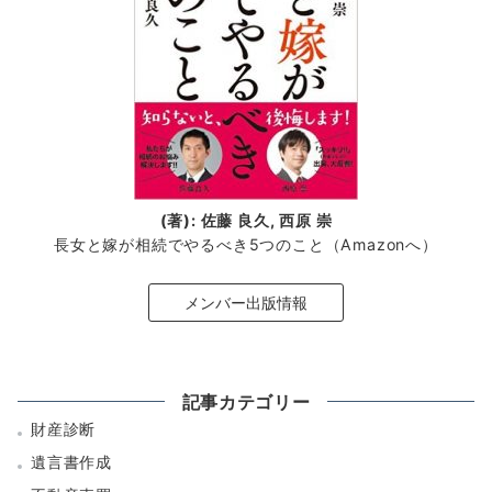
(著): 佐藤 良久, 西原 崇
長女と嫁が相続でやるべき5つのこと（Amazonへ）
メンバー出版情報
記事カテゴリー
財産診断
遺言書作成