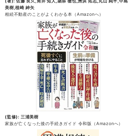
(著): 佐藤 良久,筒井 知人,築添 徹也,洲浜 拓志,丸山 純平,中島
美樹,植崎 紳矢
相続不動産のことがよくわかる本（Amazonへ）
(監修): 三浦美樹
家族が亡くなった後の手続きガイド 令和版（Amazonへ）