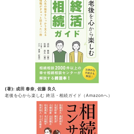
(著): 成田 春奈, 佐藤 良久
老後を心から楽しむ 終活・相続ガイド
（Amazonへ）