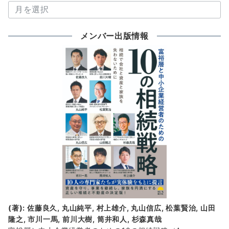
過
去
の
メンバー出版情報
新
着
情
報
(著): 佐藤良久, 丸山純平, 村上雄介, 丸山信広, 松葉賢治, 山田
隆之, 市川一馬, 前川大樹, 筒井和人, 杉森真哉