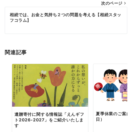
次のページ
ビ
ゲ
相続では、お金と気持ち２つの問題を考える【相続スタッ
フコラム】
ー
シ
ョ
関連記事
ン
夏季休業のご案内（
遺贈寄付に関する情報誌「えんギフ
日）
ト2026-2027」をご紹介いたしま
す