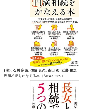
(著): 石川 宗徳, 佐藤 良久, 森田 努, 近藤 俊之
円満相続をかなえる本（Amazonへ）