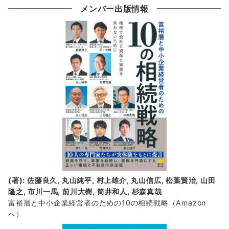
の
メンバー出版情報
新
着
情
報
(著): 佐藤良久, 丸山純平, 村上雄介, 丸山信広, 松葉賢治, 山田
隆之, 市川一馬, 前川大樹, 筒井和人, 杉森真哉
富裕層と中小企業経営者のための10の相続戦略
（Amazon
へ）