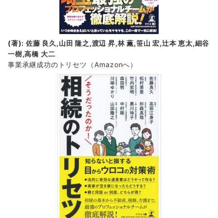
(著): 佐藤 良久,山田 隆之,渡辺 昇,林 薫,笹山 宏,辻本 恵太,細谷
一樹,高橋 大二
事業承継成功のトリセツ
（Amazonへ）