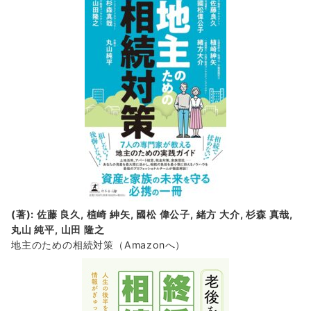
(著): 佐藤 良久, 植崎 紳矢, 國松 偉公子, 緒方 大介, 杉森 真哉,
丸山 純平, 山田 隆之
地主のための相続対策
（Amazonへ）