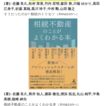
(著): 佐藤 良久,松村 茉里,竹内 宏明,森田 努,川端 ゆかり,高田
江身子,杉森 真哉,黒川 玲子,中村 剛,山田 隆之
そうだったのか! 相続のトリセツ
（Amazonへ）
(著): 佐藤 良久,筒井 知人,築添 徹也,洲浜 拓志,丸山 純平,中島
美樹,植崎 紳矢
相続不動産のことがよくわかる本（Amazonへ）