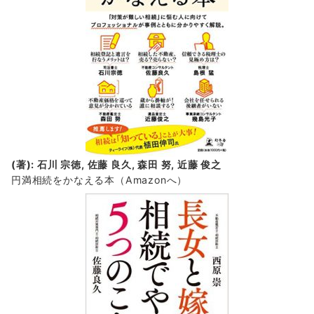
(著): 石川 宗徳, 佐藤 良久, 森田 努, 近藤 俊之
円満相続をかなえる本（Amazonへ）