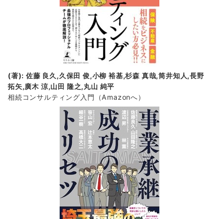
(著): 佐藤 良久,久保田 俊,小柳 裕基,杉森 真哉,筒井知人,長野
拓矢,廣木 涼,山田 隆之,丸山 純平
相続コンサルティング入門
（Amazonへ）