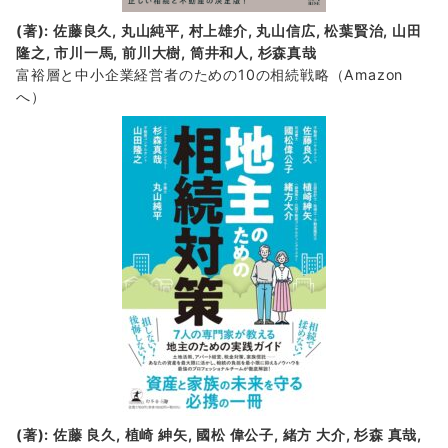
(著): 佐藤良久, 丸山純平, 村上雄介, 丸山信広, 松葉賢治, 山田
隆之, 市川一馬, 前川大樹, 筒井和人, 杉森真哉
富裕層と中小企業経営者のための10の相続戦略
（Amazon
へ）
(著): 佐藤 良久, 植崎 紳矢, 國松 偉公子, 緒方 大介, 杉森 真哉,