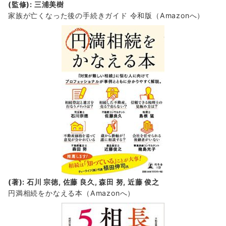
(監修): 三浦美樹
家族が亡くなった後の手続きガイド 令和版（Amazonへ）
(著): 石川 宗徳, 佐藤 良久, 森田 努, 近藤 俊之
円満相続をかなえる本（Amazonへ）