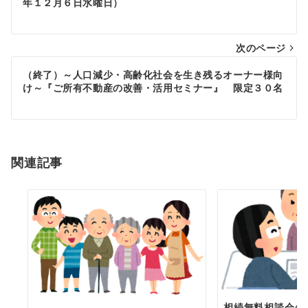
稿
年１２月６日水曜日）
ナ
次のページ
ビ
ゲ
（終了）～人口減少・高齢化社会を生き残るオーナー様向
け～『ご所有不動産の改善・活用セミナー』 限定３０名
ー
シ
ョ
関連記事
ン
相続無料相談会の