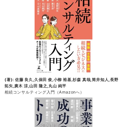
(著): 佐藤 良久,久保田 俊,小柳 裕基,杉森 真哉,筒井知人,長野
拓矢,廣木 涼,山田 隆之,丸山 純平
相続コンサルティング入門
（Amazonへ）