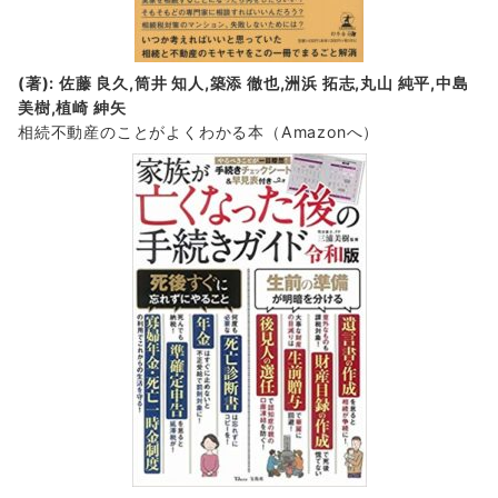
(著): 佐藤 良久,筒井 知人,築添 徹也,洲浜 拓志,丸山 純平,中島
美樹,植崎 紳矢
相続不動産のことがよくわかる本（Amazonへ）