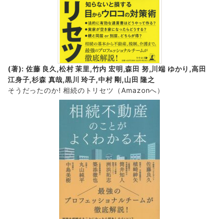
(著): 佐藤 良久,松村 茉里,竹内 宏明,森田 努,川端 ゆかり,高田
江身子,杉森 真哉,黒川 玲子,中村 剛,山田 隆之
そうだったのか! 相続のトリセツ
（Amazonへ）