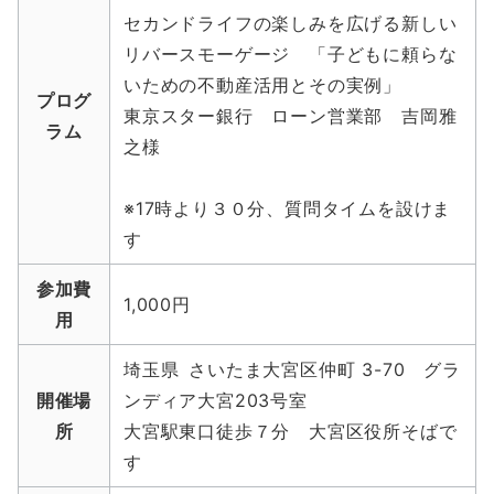
セカンドライフの楽しみを広げる新しい
リバースモーゲージ 「子どもに頼らな
いための不動産活用とその実例」
プログ
東京スター銀行 ローン営業部 吉岡雅
ラム
之様
※17時より３０分、質問タイムを設けま
す
参加費
1,000円
用
埼玉県 さいたま大宮区仲町 3-70 グラ
開催場
ンディア大宮203号室
所
大宮駅東口徒歩７分 大宮区役所そばで
す