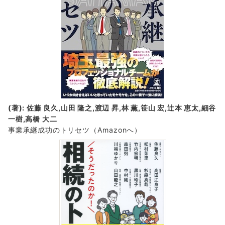
(著): 佐藤 良久,山田 隆之,渡辺 昇,林 薫,笹山 宏,辻本 恵太,細谷
一樹,高橋 大二
事業承継成功のトリセツ
（Amazonへ）