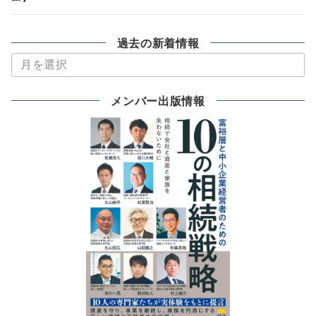
過去の新着情報
過
去
の
メンバー出版情報
新
着
情
報