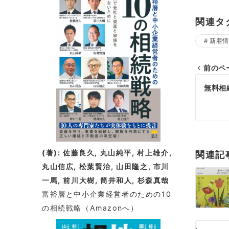
着
情
関連タ
報
新着情
前のペ
投
無料相
稿
ナ
ビ
(著): 佐藤良久, 丸山純平, 村上雄介,
関連記
ゲ
丸山信広, 松葉賢治, 山田隆之, 市川
一馬, 前川大樹, 筒井和人, 杉森真哉
ー
富裕層と中小企業経営者のための10
シ
の相続戦略
（Amazonへ）
ョ