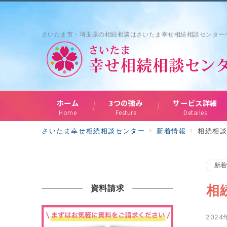
さいたま市・埼玉県の相続相談はさいたま幸せ相続相談センター
ホーム
3つの強み
サービス詳細
Home
Festure
Detailes
さいたま幸せ相続相談センター
新着情報
相続相
新着
相
資料請求
2024