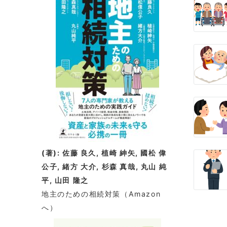
ン
(著): 佐藤 良久, 植崎 紳矢, 國松 偉
公子, 緒方 大介, 杉森 真哉, 丸山 純
平, 山田 隆之
地主のための相続対策
（Amazon
へ）