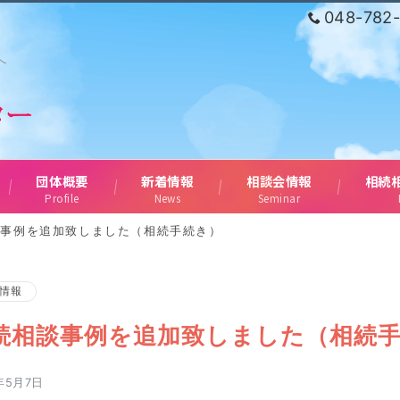
048-782
へ
団体概要
新着情報
相談会情報
相続
Profile
News
Seminar
談事例を追加致しました（相続手続き）
情報
続相談事例を追加致しました（相続
年5月7日