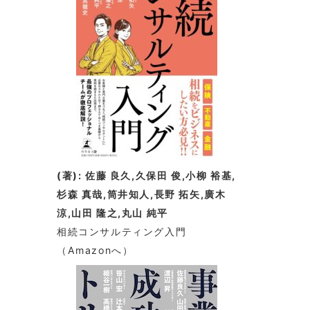
(著): 佐藤 良久,久保田 俊,小柳 裕基,
杉森 真哉,筒井知人,長野 拓矢,廣木
涼,山田 隆之,丸山 純平
相続コンサルティング入門
（Amazonへ）