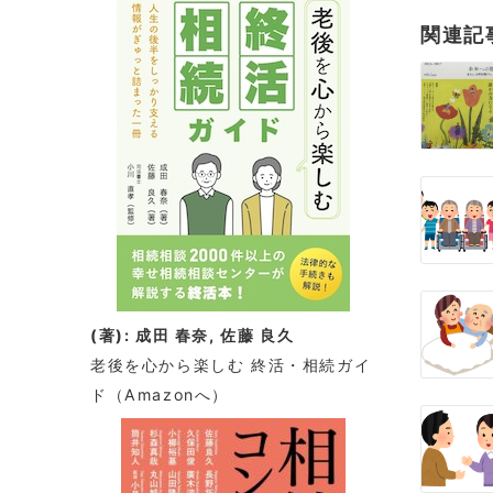
ビ
関連記
ゲ
ー
シ
ョ
ン
(著): 成田 春奈, 佐藤 良久
老後を心から楽しむ 終活・相続ガイ
ド
（Amazonへ）