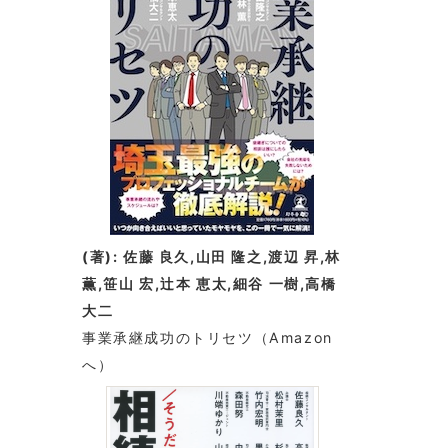
(著): 佐藤 良久,山田 隆之,渡辺 昇,林
薫,笹山 宏,辻本 恵太,細谷 一樹,高橋
大二
事業承継成功のトリセツ
（Amazon
へ）