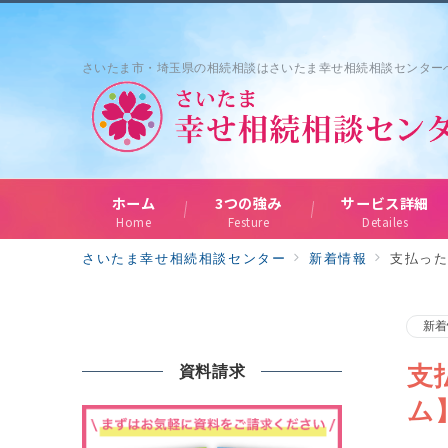
さいたま市・埼玉県の相続相談はさいたま幸せ相続相談センター
ホーム
3つの強み
サービス詳細
Home
Festure
Detailes
さいたま幸せ相続相談センター
新着情報
支払っ
新着
支
資料請求
ム