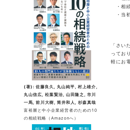
着
・相続
情
・当初
報
「さい
ってお
軽にお
(著): 佐藤良久, 丸山純平, 村上雄介,
丸山信広, 松葉賢治, 山田隆之, 市川
一馬, 前川大樹, 筒井和人, 杉森真哉
富裕層と中小企業経営者のための10
の相続戦略
（Amazonへ）