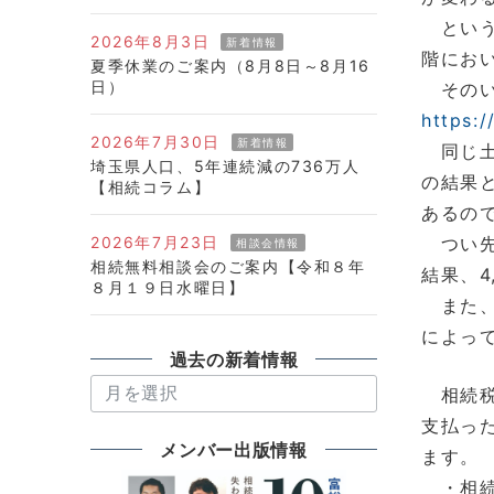
という
2026年8月3日
新着情報
階にお
夏季休業のご案内（8月8日～8月16
日）
そのい
https:
2026年7月30日
新着情報
同じ土
埼玉県人口、5年連続減の736万人
の結果
【相続コラム】
あるの
2026年7月23日
つい先
相談会情報
相続無料相談会のご案内【令和８年
結果、4
８月１９日水曜日】
また、
によっ
過去の新着情報
過
相続税
去
支払っ
の
メンバー出版情報
ます。
新
・相続