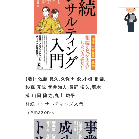
(著): 佐藤 良久,久保田 俊,小柳 裕基,
杉森 真哉,筒井知人,長野 拓矢,廣木
涼,山田 隆之,丸山 純平
相続コンサルティング入門
（Amazonへ）