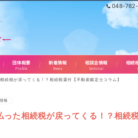
048-782
へ
団体概要
新着情報
相談会情報
相続
Profile
News
Seminar
た相続税が戻ってくる！？相続税還付【不動産鑑定士コラム】
情報
払った相続税が戻ってくる！？相続
】