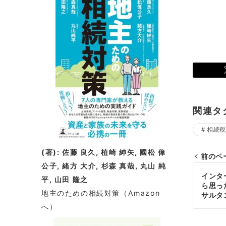
関連タ
相続税
(著): 佐藤 良久, 植崎 紳矢, 國松 偉
前のペ
公子, 緒方 大介, 杉森 真哉, 丸山 純
投
インタ
平, 山田 隆之
ら思っ
稿
地主のための相続対策
（Amazon
サルタ
へ）
ナ