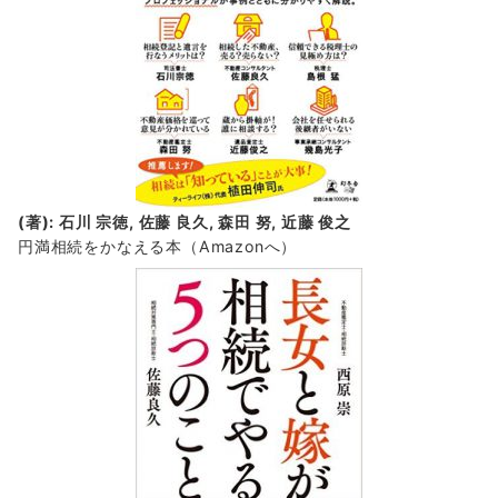
(著): 石川 宗徳, 佐藤 良久, 森田 努, 近藤 俊之
円満相続をかなえる本（Amazonへ）