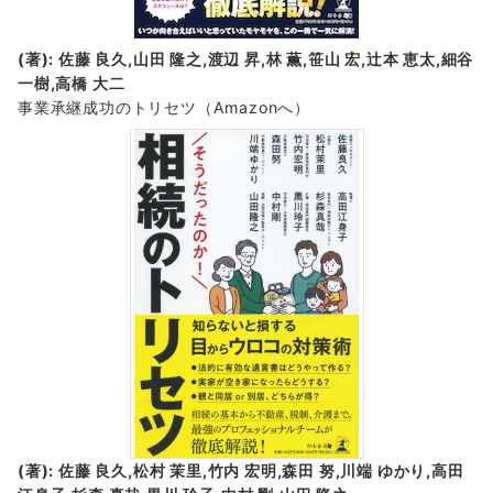
(著): 佐藤 良久,山田 隆之,渡辺 昇,林 薫,笹山 宏,辻本 恵太,細谷
一樹,高橋 大二
事業承継成功のトリセツ
（Amazonへ）
(著): 佐藤 良久,松村 茉里,竹内 宏明,森田 努,川端 ゆかり,高田