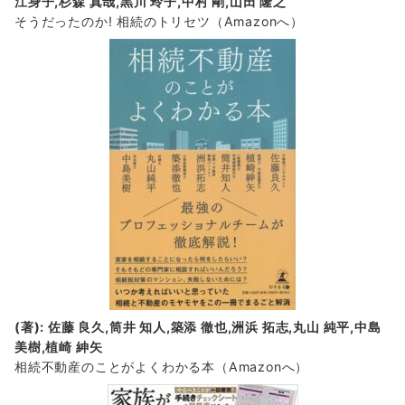
江身子,杉森 真哉,黒川 玲子,中村 剛,山田 隆之
そうだったのか! 相続のトリセツ
（Amazonへ）
(著): 佐藤 良久,筒井 知人,築添 徹也,洲浜 拓志,丸山 純平,中島
美樹,植崎 紳矢
相続不動産のことがよくわかる本（Amazonへ）