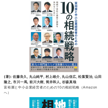
着
情
報
(著): 佐藤良久, 丸山純平, 村上雄介, 丸山信広, 松葉賢治, 山田
隆之, 市川一馬, 前川大樹, 筒井和人, 杉森真哉
富裕層と中小企業経営者のための10の相続戦略
（Amazon
へ）