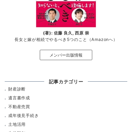
(著): 佐藤 良久, 西原 崇
長女と嫁が相続でやるべき5つのこと（Amazonへ）
メンバー出版情報
記事カテゴリー
財産診断
遺言書作成
不動産売買
成年後見手続き
土地活用