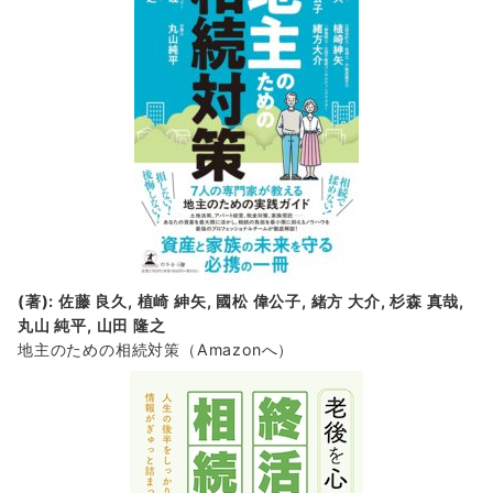
(著): 佐藤 良久, 植崎 紳矢, 國松 偉公子, 緒方 大介, 杉森 真哉,
丸山 純平, 山田 隆之
地主のための相続対策
（Amazonへ）