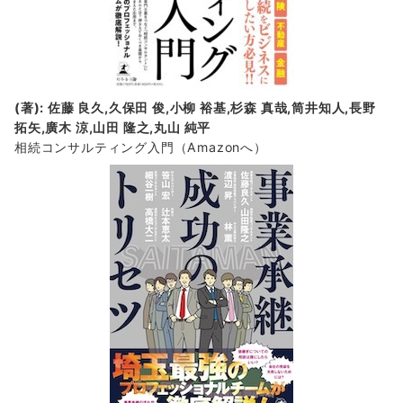
(著): 佐藤 良久,久保田 俊,小柳 裕基,杉森 真哉,筒井知人,長野
拓矢,廣木 涼,山田 隆之,丸山 純平
相続コンサルティング入門
（Amazonへ）