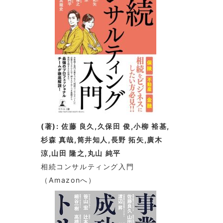
(著): 佐藤 良久,久保田 俊,小柳 裕基,
杉森 真哉,筒井知人,長野 拓矢,廣木
涼,山田 隆之,丸山 純平
相続コンサルティング入門
（Amazonへ）