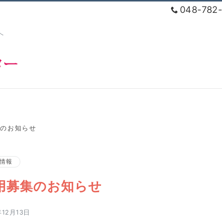
048-782
へ
団体概要
新着情報
相談会情報
相続
Profile
News
Seminar
集のお知らせ
情報
用募集のお知らせ
年12月13日