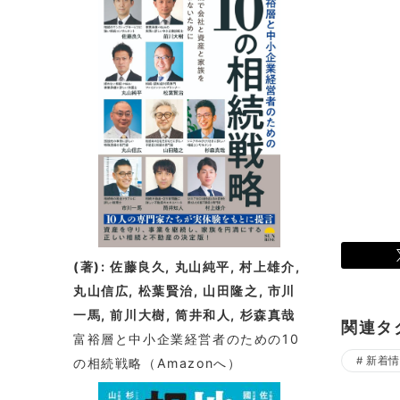
着
情
報
(著): 佐藤良久, 丸山純平, 村上雄介,
丸山信広, 松葉賢治, 山田隆之, 市川
一馬, 前川大樹, 筒井和人, 杉森真哉
関連タ
富裕層と中小企業経営者のための10
新着情
の相続戦略
（Amazonへ）