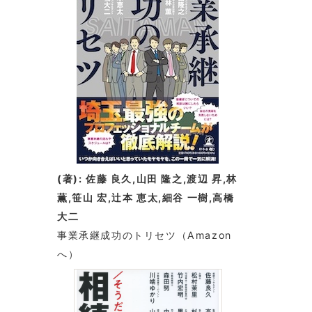
(著): 佐藤 良久,山田 隆之,渡辺 昇,林
薫,笹山 宏,辻本 恵太,細谷 一樹,高橋
大二
事業承継成功のトリセツ
（Amazon
へ）