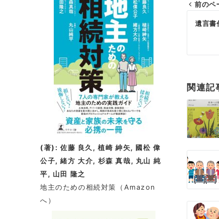
前のペ
投
遺言書
稿
ナ
ビ
関連記
ゲ
ー
シ
(著): 佐藤 良久, 植崎 紳矢, 國松 偉
ョ
公子, 緒方 大介, 杉森 真哉, 丸山 純
平, 山田 隆之
ン
地主のための相続対策
（Amazon
へ）