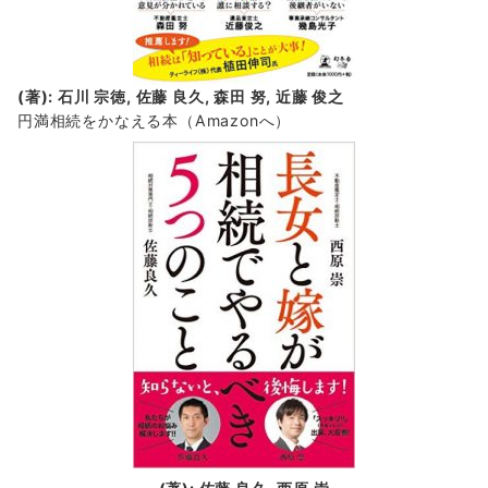
(著): 石川 宗徳, 佐藤 良久, 森田 努, 近藤 俊之
円満相続をかなえる本（Amazonへ）