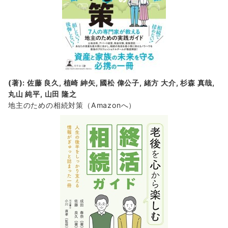
(著): 佐藤 良久, 植崎 紳矢, 國松 偉公子, 緒方 大介, 杉森 真哉,
丸山 純平, 山田 隆之
地主のための相続対策
（Amazonへ）