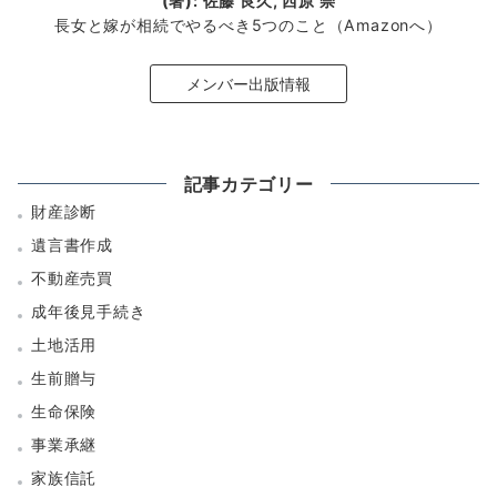
(著): 佐藤 良久, 西原 崇
長女と嫁が相続でやるべき5つのこと（Amazonへ）
メンバー出版情報
記事カテゴリー
財産診断
遺言書作成
不動産売買
成年後見手続き
土地活用
生前贈与
生命保険
事業承継
家族信託