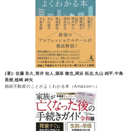
(著): 佐藤 良久,筒井 知人,築添 徹也,洲浜 拓志,丸山 純平,中島
美樹,植崎 紳矢
相続不動産のことがよくわかる本（Amazonへ）