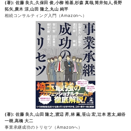
(著): 佐藤 良久,久保田 俊,小柳 裕基,杉森 真哉,筒井知人,長野
拓矢,廣木 涼,山田 隆之,丸山 純平
相続コンサルティング入門
（Amazonへ）
(著): 佐藤 良久,山田 隆之,渡辺 昇,林 薫,笹山 宏,辻本 恵太,細谷
一樹,高橋 大二
事業承継成功のトリセツ
（Amazonへ）