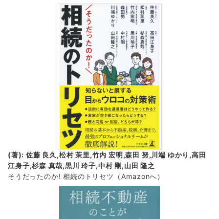
(著): 佐藤 良久,松村 茉里,竹内 宏明,森田 努,川端 ゆかり,高田
江身子,杉森 真哉,黒川 玲子,中村 剛,山田 隆之
そうだったのか! 相続のトリセツ
（Amazonへ）