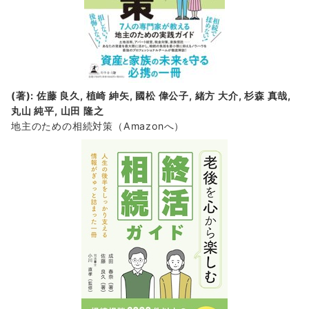
(著): 佐藤 良久, 植崎 紳矢, 國松 偉公子, 緒方 大介, 杉森 真哉,
丸山 純平, 山田 隆之
地主のための相続対策
（Amazonへ）