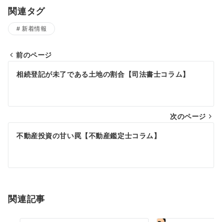
関連タグ
新着情報
前のページ
投
相続登記が未了である土地の割合【司法書士コラム】
稿
ナ
次のページ
ビ
ゲ
不動産投資の甘い罠【不動産鑑定士コラム】
ー
シ
ョ
関連記事
ン