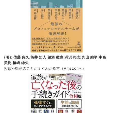
(著): 佐藤 良久,筒井 知人,築添 徹也,洲浜 拓志,丸山 純平,中島
美樹,植崎 紳矢
相続不動産のことがよくわかる本（Amazonへ）