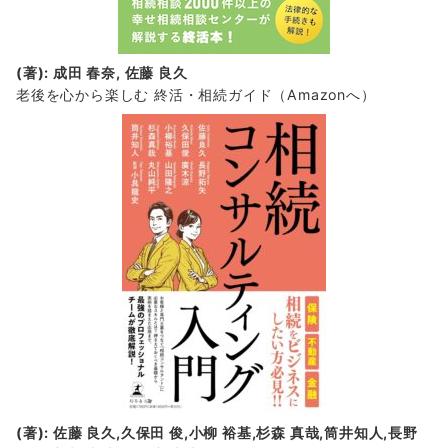
(著): 成田 春奈, 佐藤 良久
老後を心から楽しむ 終活・相続ガイド
（Amazonへ）
(著): 佐藤 良久,久保田 俊,小柳 裕基,杉森 真哉,筒井知人,長野