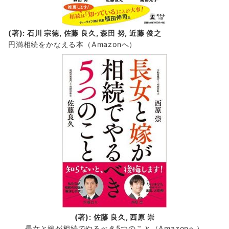
(著): 石川 宗徳, 佐藤 良久, 森田 努, 近藤 俊之
円満相続をかなえる本（Amazonへ）
(著): 佐藤 良久, 西原 崇
長女と嫁が相続でやるべき5つのこと（Amazonへ）