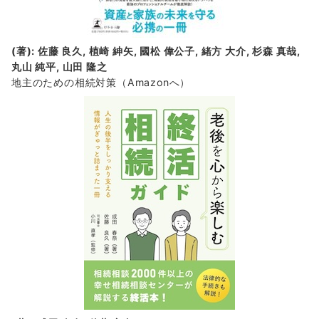
(著): 佐藤 良久, 植崎 紳矢, 國松 偉公子, 緒方 大介, 杉森 真哉,
丸山 純平, 山田 隆之
地主のための相続対策
（Amazonへ）