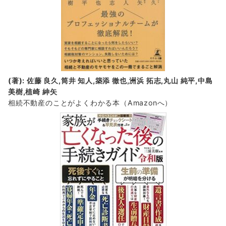
(著): 佐藤 良久,筒井 知人,築添 徹也,洲浜 拓志,丸山 純平,中島
美樹,植崎 紳矢
相続不動産のことがよくわかる本（Amazonへ）