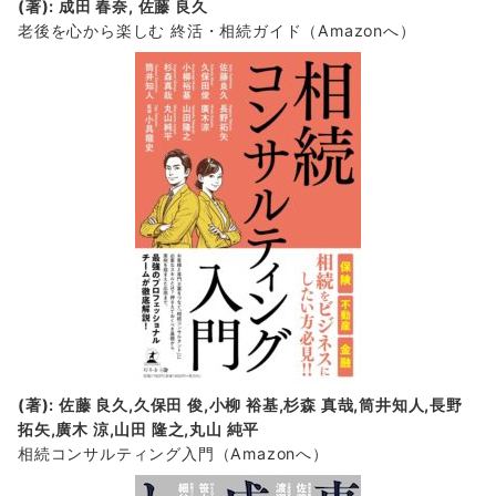
(著): 成田 春奈, 佐藤 良久
老後を心から楽しむ 終活・相続ガイド
（Amazonへ）
(著): 佐藤 良久,久保田 俊,小柳 裕基,杉森 真哉,筒井知人,長野
拓矢,廣木 涼,山田 隆之,丸山 純平
相続コンサルティング入門
（Amazonへ）