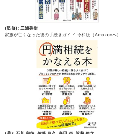
(監修): 三浦美樹
家族が亡くなった後の手続きガイド 令和版（Amazonへ）
(著): 石川 宗徳, 佐藤 良久, 森田 努, 近藤 俊之