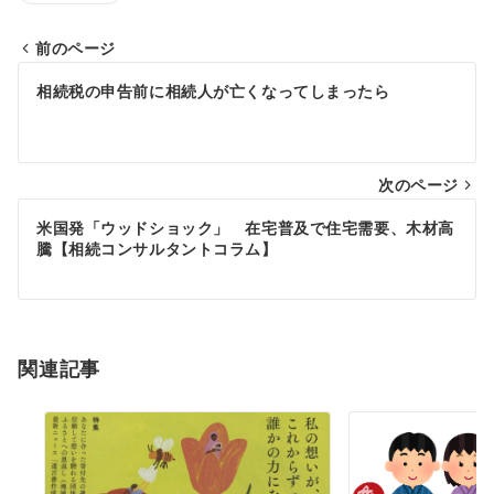
前のページ
投
相続税の申告前に相続人が亡くなってしまったら
稿
ナ
次のページ
ビ
ゲ
米国発「ウッドショック」 在宅普及で住宅需要、木材高
騰【相続コンサルタントコラム】
ー
シ
ョ
関連記事
ン