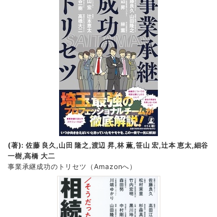
(著): 佐藤 良久,山田 隆之,渡辺 昇,林 薫,笹山 宏,辻本 恵太,細谷
一樹,高橋 大二
事業承継成功のトリセツ
（Amazonへ）