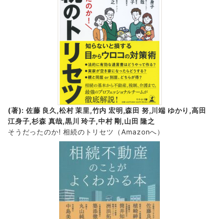
(著): 佐藤 良久,松村 茉里,竹内 宏明,森田 努,川端 ゆかり,高田
江身子,杉森 真哉,黒川 玲子,中村 剛,山田 隆之
そうだったのか! 相続のトリセツ
（Amazonへ）