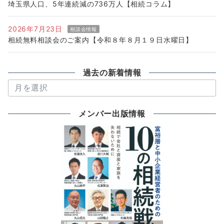
埼玉県人口、5年連続減の736万人【相続コラム】
2026年7月23日
相談会情報
相続無料相談会のご案内【令和８年８月１９日水曜日】
過去の新着情報
過
去
の
メンバー出版情報
新
着
情
報