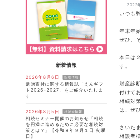
2022
いつも
年末年
ぜひ、
本日は
新着情報
す。
2026年8月6日
新着情報
財産診
遺贈寄付に関する情報誌「えんギフ
ト2026-2027」をご紹介いたしま
付けて
す
相続対
は、ぜ
2026年8月5日
相談会情報
相続セミナー開催のお知らせ「相続
を円満に進めるために必要な相続対
さいた
策とは？」【令和８年９月１日 火曜
相談者
日】