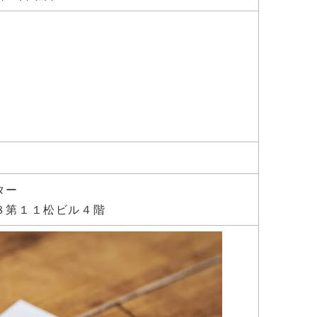
ター
８第１１松ビル４階