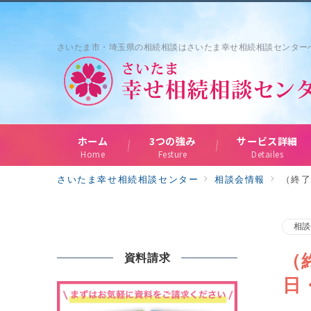
さいたま市・埼玉県の相続相談はさいたま幸せ相続相談センター
ホーム
3つの強み
サービス詳細
Home
Festure
Detailes
さいたま幸せ相続相談センター
相談会情報
（終了
相談
（
資料請求
日