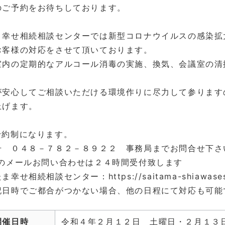
のご予約をお待ちしております。
ま幸せ相続相談センターでは新型コロナウイルスの感染拡
お客様の対応をさせて頂いております。
室内の定期的なアルコール消毒の実施、換気、会議室の清
が安心してご相談いただける環境作りに尽力して参ります
上げます。
予約制になります。
号 ０４８－７８２－８９２２ 事務局までお問合せ
らのメールお問い合わせは２４時間受付致します
幸せ相続相談センター：https://saitama-shiawase
記日時でご都合がつかない場合、他の日程にて対応も可能
開催日時
令和４年２月１２日 土曜日・２月１３