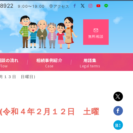
-8922
9:00〜19:00
アクセス
無料相談
相談の流れ
相続事例紹介
用語集
Flow
Case
Legal terms
月１３日 日曜日)
(令和４年２月１２日 土曜