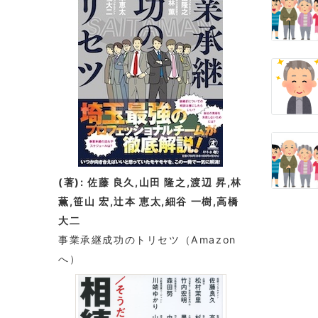
(著): 佐藤 良久,山田 隆之,渡辺 昇,林
薫,笹山 宏,辻本 恵太,細谷 一樹,高橋
大二
事業承継成功のトリセツ
（Amazon
へ）