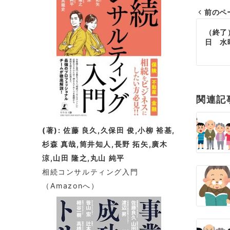
前のペ
投
（終了
日 水
稿
ナ
ビ
関連記
ゲ
ー
(著): 佐藤 良久,久保田 俊,小柳 裕基,
杉森 真哉,筒井知人,長野 拓矢,廣木
シ
涼,山田 隆之,丸山 純平
ョ
相続コンサルティング入門
（Amazonへ）
ン