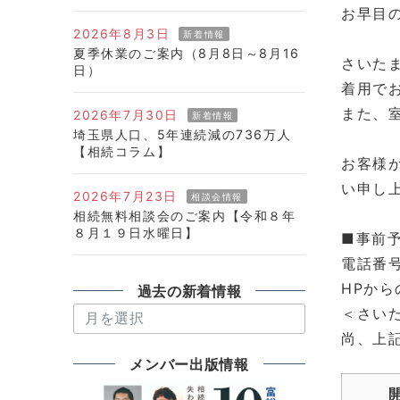
お早目
2026年8月3日
新着情報
夏季休業のご案内（8月8日～8月16
さいた
日）
着用で
また、
2026年7月30日
新着情報
埼玉県人口、5年連続減の736万人
【相続コラム】
お客様
い申し
2026年7月23日
相談会情報
相続無料相談会のご案内【令和８年
８月１９日水曜日】
■事前
電話番
HPか
過去の新着情報
＜さいたま
過
尚、上
去
の
メンバー出版情報
新