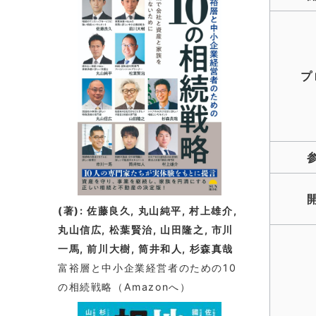
着
情
報
プ
(著): 佐藤良久, 丸山純平, 村上雄介,
丸山信広, 松葉賢治, 山田隆之, 市川
一馬, 前川大樹, 筒井和人, 杉森真哉
富裕層と中小企業経営者のための10
の相続戦略
（Amazonへ）