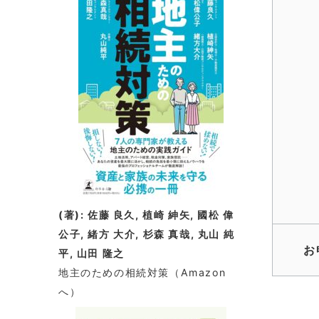
(著): 佐藤 良久, 植崎 紳矢, 國松 偉
公子, 緒方 大介, 杉森 真哉, 丸山 純
お
平, 山田 隆之
地主のための相続対策
（Amazon
へ）