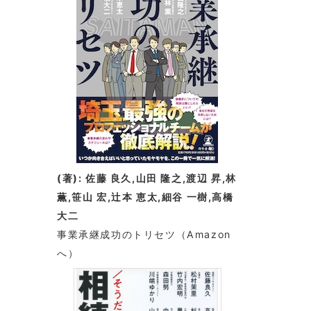
(著): 佐藤 良久,山田 隆之,渡辺 昇,林
薫,笹山 宏,辻本 恵太,細谷 一樹,高橋
大二
事業承継成功のトリセツ
（Amazon
へ）