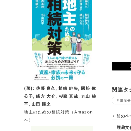
(著): 佐藤 良久, 植崎 紳矢, 國松 偉
関連タ
公子, 緒方 大介, 杉森 真哉, 丸山 純
遺産分
平, 山田 隆之
地主のための相続対策
（Amazon
前のペ
へ）
投
埋蔵文