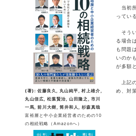
着
当初所
情
ってい
報
そうい
る場合
も問題
いのか
が多額
上記の
め、対
(著): 佐藤良久, 丸山純平, 村上雄介,
丸山信広, 松葉賢治, 山田隆之, 市川
一馬, 前川大樹, 筒井和人, 杉森真哉
富裕層と中小企業経営者のための10
の相続戦略
（Amazonへ）