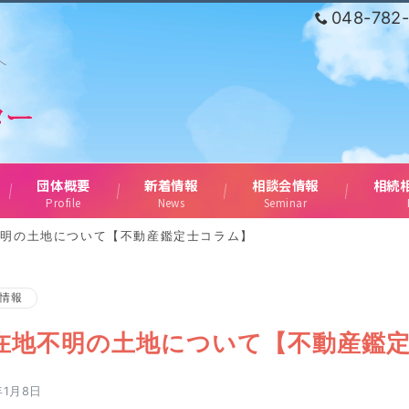
048-782
へ
団体概要
新着情報
相談会情報
相続
Profile
News
Seminar
不明の土地について【不動産鑑定士コラム】
情報
在地不明の土地について【不動産鑑
年1月8日