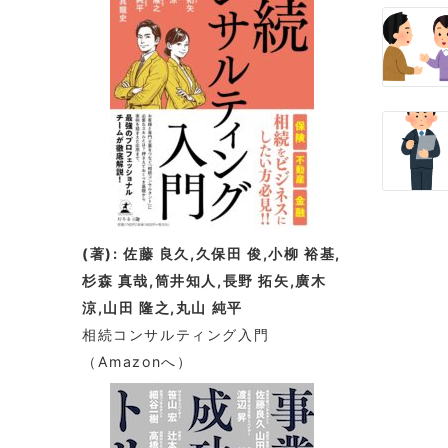
(著): 佐藤 良久,久保田 俊,小柳 裕基,
杉森 真哉,筒井知人,長野 拓矢,廣木
涼,山田 隆之,丸山 純平
相続コンサルティング入門
（Amazonへ）