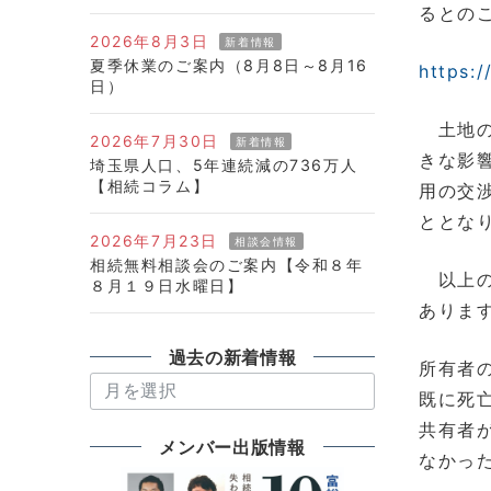
るとの
2026年8月3日
新着情報
夏季休業のご案内（8月8日～8月16
https:
日）
土地の
2026年7月30日
新着情報
きな影
埼玉県人口、5年連続減の736万人
【相続コラム】
用の交
ととな
2026年7月23日
相談会情報
相続無料相談会のご案内【令和８年
以上の
８月１９日水曜日】
ありま
過去の新着情報
所有者
過
既に死
去
共有者
の
メンバー出版情報
なかっ
新