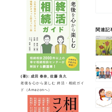
稿
ナ
ビ
関連記
ゲ
ー
シ
ョ
ン
(著): 成田 春奈, 佐藤 良久
老後を心から楽しむ 終活・相続ガイ
ド
（Amazonへ）