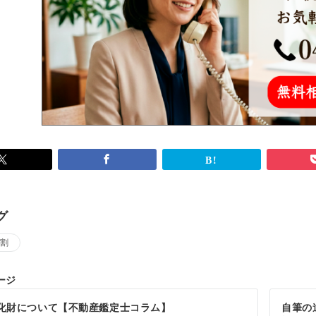
グ
割
ージ
化財について【不動産鑑定士コラム】
自筆の