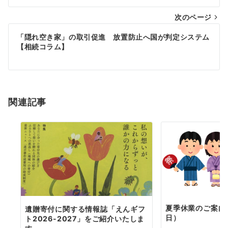
ナ
次のページ
ビ
ゲ
「隠れ空き家」の取引促進 放置防止へ国が判定システム
【相続コラム】
ー
シ
ョ
関連記事
ン
夏季休業のご案内（
遺贈寄付に関する情報誌「えんギフ
日）
ト2026-2027」をご紹介いたしま