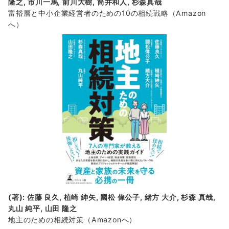
隆之, 市川一馬, 前川大樹, 筒井和人, 杉森真哉
富裕層と中小企業経営者のための10の相続戦略
（Amazon
へ）
(著): 佐藤 良久, 植崎 紳矢, 國松 偉公子, 緒方 大介, 杉森 真哉,
丸山 純平, 山田 隆之
地主のための相続対策
（Amazonへ）