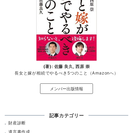
(著): 佐藤 良久, 西原 崇
長女と嫁が相続でやるべき5つのこと（Amazonへ）
メンバー出版情報
記事カテゴリー
財産診断
遺言書作成