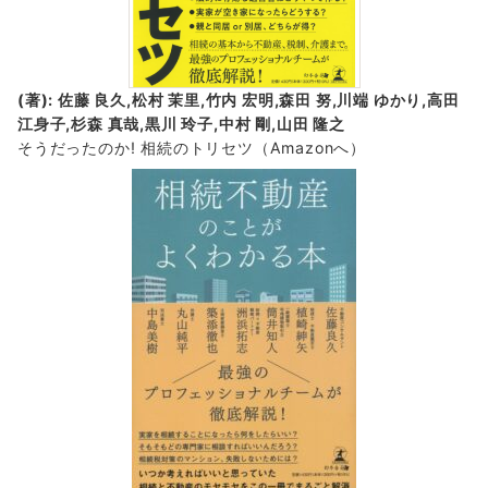
(著): 佐藤 良久,松村 茉里,竹内 宏明,森田 努,川端 ゆかり,高田
江身子,杉森 真哉,黒川 玲子,中村 剛,山田 隆之
そうだったのか! 相続のトリセツ
（Amazonへ）