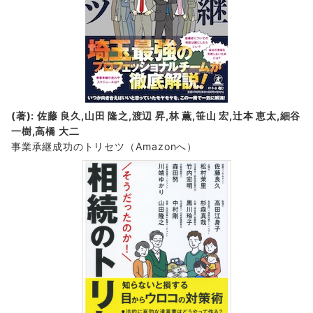
(著): 佐藤 良久,山田 隆之,渡辺 昇,林 薫,笹山 宏,辻本 恵太,細谷
一樹,高橋 大二
事業承継成功のトリセツ
（Amazonへ）