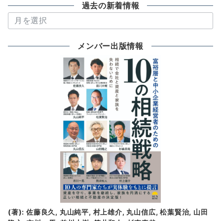
過去の新着情報
過
去
の
メンバー出版情報
新
着
情
報
(著): 佐藤良久, 丸山純平, 村上雄介, 丸山信広, 松葉賢治, 山田