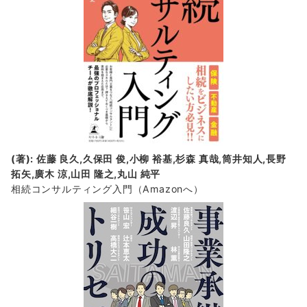
(著): 佐藤 良久,久保田 俊,小柳 裕基,杉森 真哉,筒井知人,長野
拓矢,廣木 涼,山田 隆之,丸山 純平
相続コンサルティング入門
（Amazonへ）