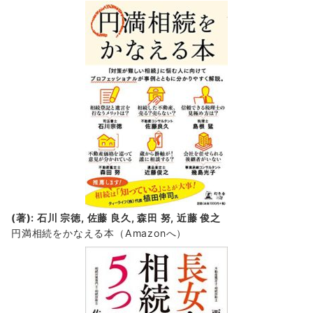
(著): 石川 宗徳, 佐藤 良久, 森田 努, 近藤 俊之
円満相続をかなえる本（Amazonへ）