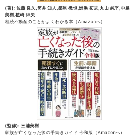
(著): 佐藤 良久,筒井 知人,築添 徹也,洲浜 拓志,丸山 純平,中島
美樹,植崎 紳矢
相続不動産のことがよくわかる本（Amazonへ）
(監修): 三浦美樹
家族が亡くなった後の手続きガイド 令和版（Amazonへ）