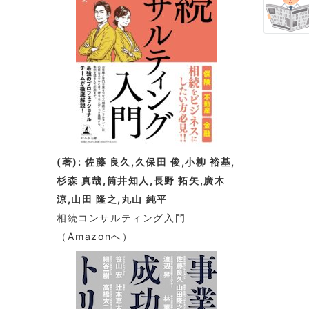
(著): 佐藤 良久,久保田 俊,小柳 裕基,
杉森 真哉,筒井知人,長野 拓矢,廣木
涼,山田 隆之,丸山 純平
相続コンサルティング入門
（Amazonへ）