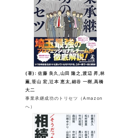
(著): 佐藤 良久,山田 隆之,渡辺 昇,林
薫,笹山 宏,辻本 恵太,細谷 一樹,高橋
大二
事業承継成功のトリセツ
（Amazon
へ）