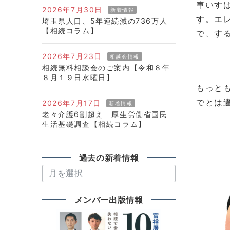
車いす
2026年7月30日
新着情報
す。エ
埼玉県人口、5年連続減の736万人
【相続コラム】
で、す
2026年7月23日
相談会情報
相続無料相談会のご案内【令和８年
８月１９日水曜日】
もっと
でとは
2026年7月17日
新着情報
老々介護6割超え 厚生労働省国民
生活基礎調査【相続コラム】
過去の新着情報
過
去
の
メンバー出版情報
新
着