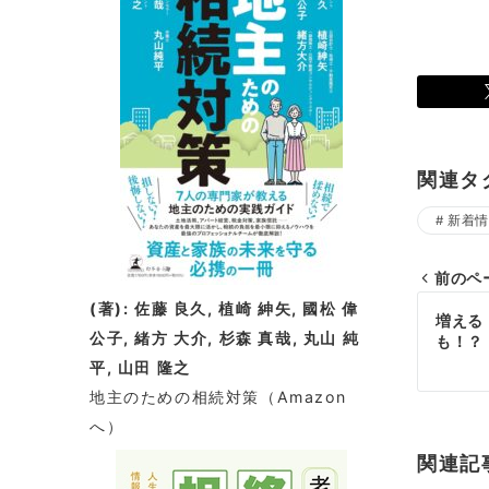
関連タ
新着情
前のペ
投
(著): 佐藤 良久, 植崎 紳矢, 國松 偉
増える
公子, 緒方 大介, 杉森 真哉, 丸山 純
も！？
稿
平, 山田 隆之
ナ
地主のための相続対策
（Amazon
へ）
ビ
関連記
ゲ