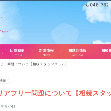
048-782
へ
団体概要
新着情報
相談会情報
相続
Profile
News
Seminar
フリー問題について【相続スタッフコラム】
情報
リアフリー問題について【相続スタ
年10月25日