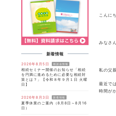
こんに
みなさ
新着情報
2026年8月5日
相談会情報
相続セミナー開催のお知らせ「相続
私の父
を円満に進めるために必要な相続対
策とは？」【令和８年９月１日 火曜
最近で
日】
時間が
2026年8月3日
新着情報
夏季休業のご案内（8月8日～8月16
日）