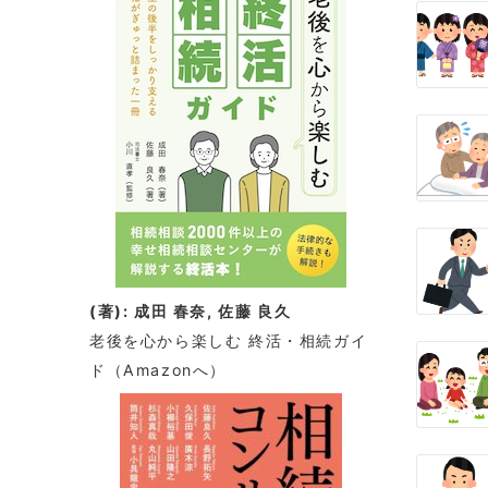
ー
シ
ョ
ン
(著): 成田 春奈, 佐藤 良久
老後を心から楽しむ 終活・相続ガイ
ド
（Amazonへ）