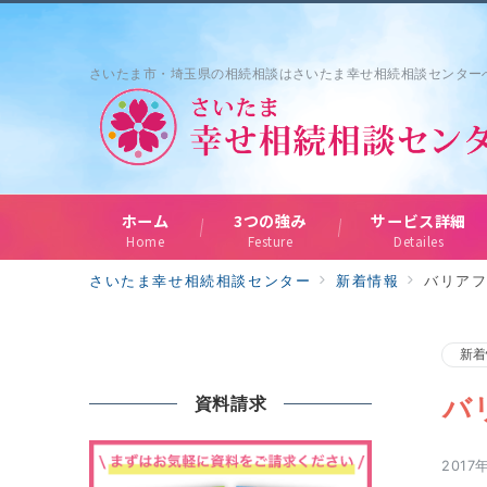
さいたま市・埼玉県の相続相談はさいたま幸せ相続相談センター
ホーム
3つの強み
サービス詳細
Home
Festure
Detailes
さいたま幸せ相続相談センター
新着情報
バリア
新着
バ
資料請求
2017