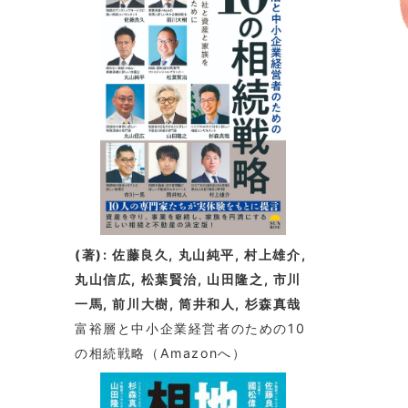
情
報
(著): 佐藤良久, 丸山純平, 村上雄介,
丸山信広, 松葉賢治, 山田隆之, 市川
一馬, 前川大樹, 筒井和人, 杉森真哉
富裕層と中小企業経営者のための10
の相続戦略
（Amazonへ）