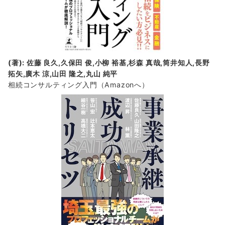
(著): 佐藤 良久,久保田 俊,小柳 裕基,杉森 真哉,筒井知人,長野
拓矢,廣木 涼,山田 隆之,丸山 純平
相続コンサルティング入門
（Amazonへ）