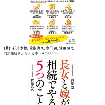
(著): 石川 宗徳, 佐藤 良久, 森田 努, 近藤 俊之
円満相続をかなえる本（Amazonへ）