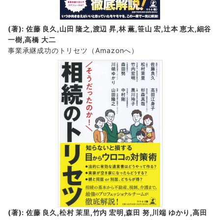
(著): 佐藤 良久,山田 隆之,渡辺 昇,林 薫,笹山 宏,辻本 恵太,細谷
一樹,高橋 大二
事業承継成功のトリセツ
（Amazonへ）
(著): 佐藤 良久,松村 茉里,竹内 宏明,森田 努,川端 ゆかり,高田