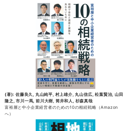
着
情
報
(著): 佐藤良久, 丸山純平, 村上雄介, 丸山信広, 松葉賢治, 山田
隆之, 市川一馬, 前川大樹, 筒井和人, 杉森真哉
富裕層と中小企業経営者のための10の相続戦略
（Amazon
へ）