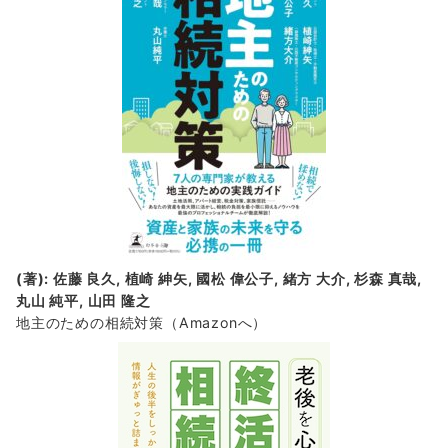
(著): 佐藤 良久, 植崎 紳矢, 國松 偉公子, 緒方 大介, 杉森 真哉,
丸山 純平, 山田 隆之
地主のための相続対策
（Amazonへ）