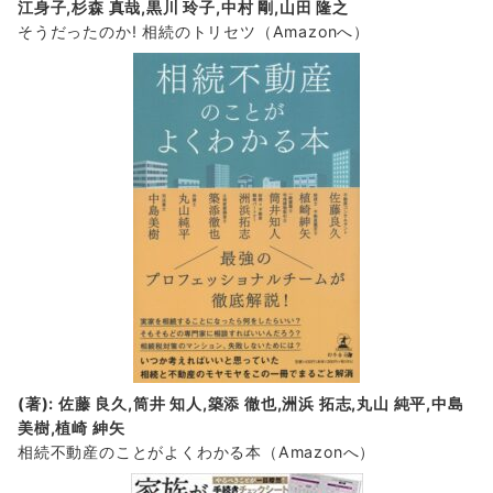
江身子,杉森 真哉,黒川 玲子,中村 剛,山田 隆之
そうだったのか! 相続のトリセツ
（Amazonへ）
(著): 佐藤 良久,筒井 知人,築添 徹也,洲浜 拓志,丸山 純平,中島
美樹,植崎 紳矢
相続不動産のことがよくわかる本（Amazonへ）