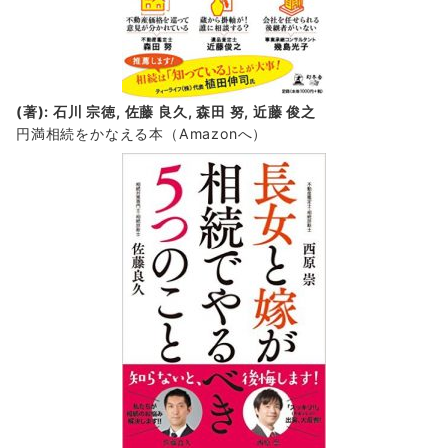
(著): 石川 宗徳, 佐藤 良久, 森田 努, 近藤 俊之
円満相続をかなえる本（Amazonへ）