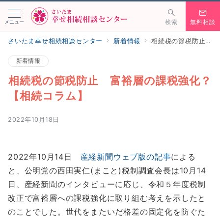
メニュー
検索
無料相談
さいたま幸せ相続相談センター
新着情報
相続税の節税防止 富裕層の課税強化？【相続コラム】
新着情報
相続税の節税防止 富裕層の課税強化？
【相続コラム】
2022年10月18日
2022年10月14日
産経新聞ウェブ版の記事
による
と、公明党の西田実仁(まこと)税制調査会長は10月14
日、産経新聞のインタビューに応じ、令和５年度税制
改正で富裕層への課税強化に取り組む考えを示したと
のことでした。世代をまたいだ格差の固定化を防ぐた