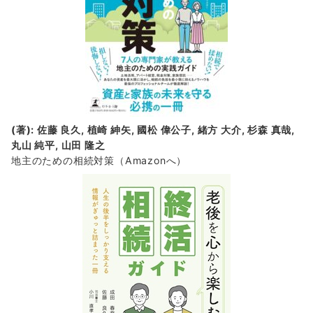
(著): 佐藤 良久, 植崎 紳矢, 國松 偉公子, 緒方 大介, 杉森 真哉,
丸山 純平, 山田 隆之
地主のための相続対策
（Amazonへ）