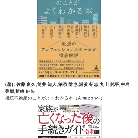
(著): 佐藤 良久,筒井 知人,築添 徹也,洲浜 拓志,丸山 純平,中島
美樹,植崎 紳矢
相続不動産のことがよくわかる本（Amazonへ）