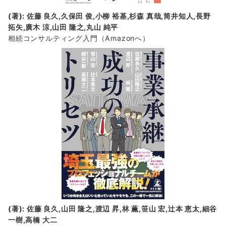
(著): 佐藤 良久,久保田 俊,小柳 裕基,杉森 真哉,筒井知人,長野
拓矢,廣木 涼,山田 隆之,丸山 純平
相続コンサルティング入門
（Amazonへ）
(著): 佐藤 良久,山田 隆之,渡辺 昇,林 薫,笹山 宏,辻本 恵太,細谷
一樹,高橋 大二