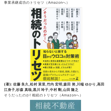
事業承継成功のトリセツ
（Amazonへ）
(著): 佐藤 良久,松村 茉里,竹内 宏明,森田 努,川端 ゆかり,高田
江身子,杉森 真哉,黒川 玲子,中村 剛,山田 隆之
そうだったのか! 相続のトリセツ
（Amazonへ）