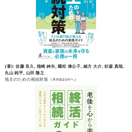
(著): 佐藤 良久, 植崎 紳矢, 國松 偉公子, 緒方 大介, 杉森 真哉,
丸山 純平, 山田 隆之
地主のための相続対策
（Amazonへ）