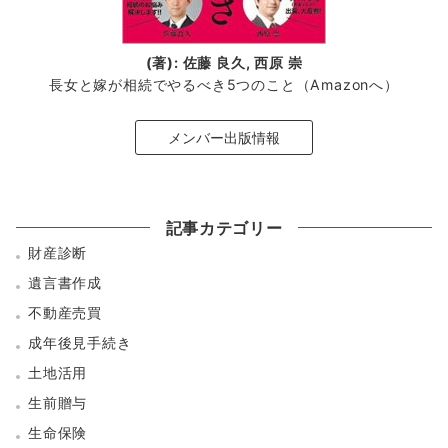
(著): 佐藤 良久, 西原 崇
長女と嫁が相続でやるべき5つのこと（Amazonへ）
メンバー出版情報
記事カテゴリー
財産診断
遺言書作成
不動産売買
成年後見手続き
土地活用
生前贈与
生命保険