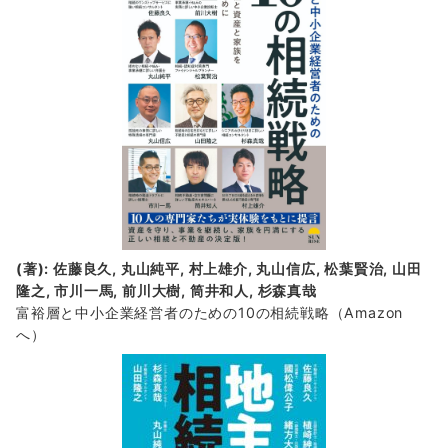
報
(著): 佐藤良久, 丸山純平, 村上雄介, 丸山信広, 松葉賢治, 山田
隆之, 市川一馬, 前川大樹, 筒井和人, 杉森真哉
富裕層と中小企業経営者のための10の相続戦略
（Amazon
へ）