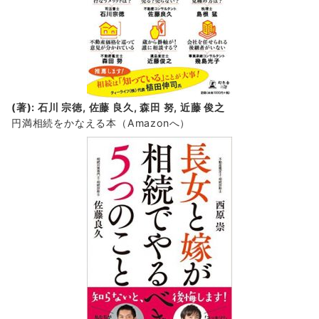
(著): 石川 宗徳, 佐藤 良久, 森田 努, 近藤 俊之
円満相続をかなえる本（Amazonへ）