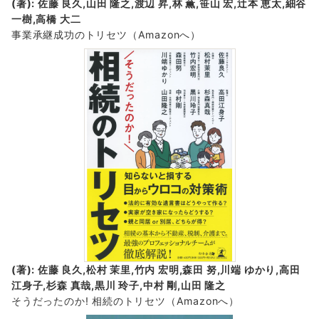
(著): 佐藤 良久,山田 隆之,渡辺 昇,林 薫,笹山 宏,辻本 恵太,細谷
一樹,高橋 大二
事業承継成功のトリセツ
（Amazonへ）
(著): 佐藤 良久,松村 茉里,竹内 宏明,森田 努,川端 ゆかり,高田
江身子,杉森 真哉,黒川 玲子,中村 剛,山田 隆之
そうだったのか! 相続のトリセツ
（Amazonへ）