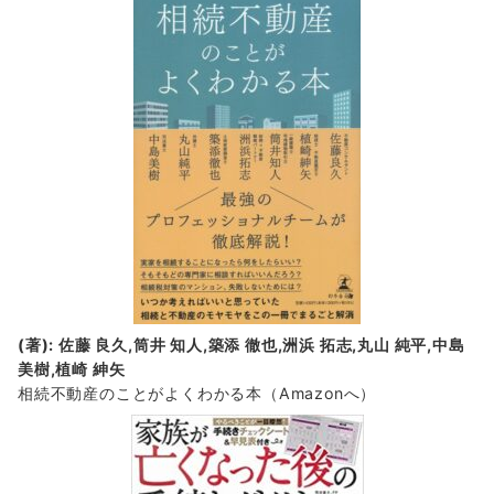
(著): 佐藤 良久,筒井 知人,築添 徹也,洲浜 拓志,丸山 純平,中島
美樹,植崎 紳矢
相続不動産のことがよくわかる本（Amazonへ）