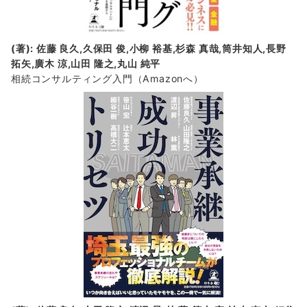
(著): 佐藤 良久,久保田 俊,小柳 裕基,杉森 真哉,筒井知人,長野
拓矢,廣木 涼,山田 隆之,丸山 純平
相続コンサルティング入門
（Amazonへ）