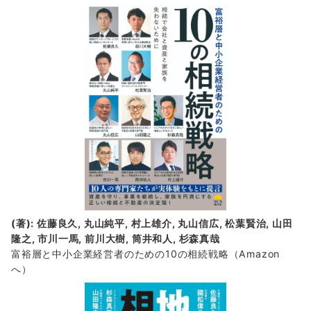
着
情
報
(著): 佐藤良久, 丸山純平, 村上雄介, 丸山信広, 松葉賢治, 山田
隆之, 市川一馬, 前川大樹, 筒井和人, 杉森真哉
富裕層と中小企業経営者のための10の相続戦略
（Amazon
へ）