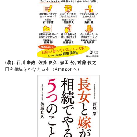
(著): 石川 宗徳, 佐藤 良久, 森田 努, 近藤 俊之
円満相続をかなえる本（Amazonへ）