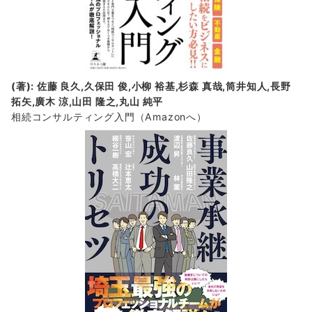
(著): 佐藤 良久,久保田 俊,小柳 裕基,杉森 真哉,筒井知人,長野
拓矢,廣木 涼,山田 隆之,丸山 純平
相続コンサルティング入門
（Amazonへ）