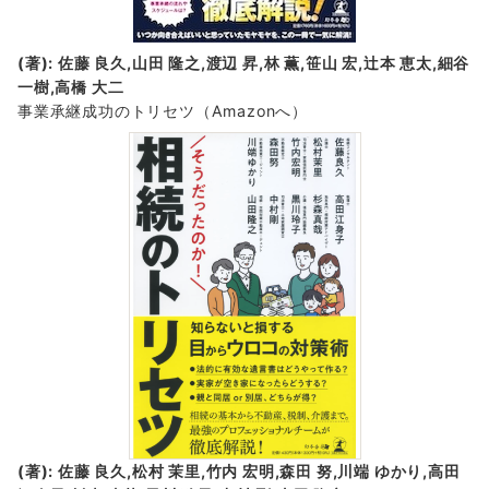
(著): 佐藤 良久,山田 隆之,渡辺 昇,林 薫,笹山 宏,辻本 恵太,細谷
一樹,高橋 大二
事業承継成功のトリセツ
（Amazonへ）
(著): 佐藤 良久,松村 茉里,竹内 宏明,森田 努,川端 ゆかり,高田