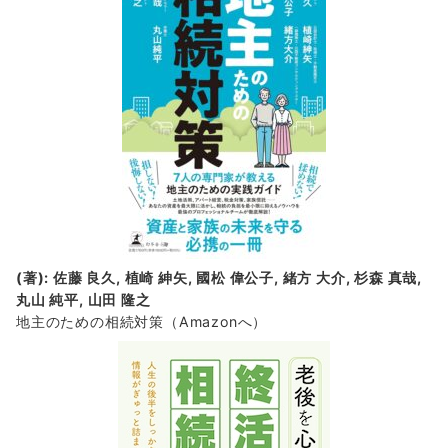
(著): 佐藤 良久, 植崎 紳矢, 國松 偉公子, 緒方 大介, 杉森 真哉,
丸山 純平, 山田 隆之
地主のための相続対策
（Amazonへ）