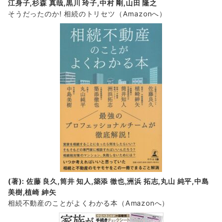
江身子,杉森 真哉,黒川 玲子,中村 剛,山田 隆之
そうだったのか! 相続のトリセツ
（Amazonへ）
(著): 佐藤 良久,筒井 知人,築添 徹也,洲浜 拓志,丸山 純平,中島
美樹,植崎 紳矢
相続不動産のことがよくわかる本（Amazonへ）