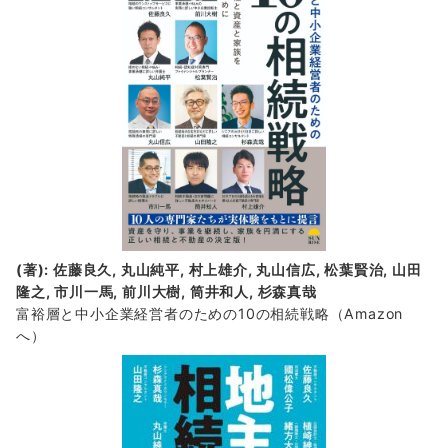
報
(著): 佐藤良久, 丸山純平, 村上雄介, 丸山信広, 松葉賢治, 山田
隆之, 市川一馬, 前川大樹, 筒井和人, 杉森真哉
富裕層と中小企業経営者のための10の相続戦略
（Amazon
へ）