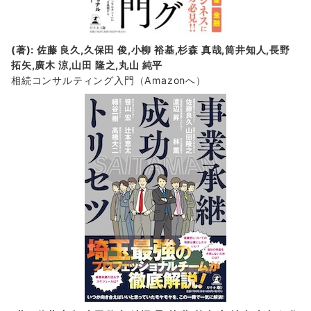
(著): 佐藤 良久,久保田 俊,小柳 裕基,杉森 真哉,筒井知人,長野
拓矢,廣木 涼,山田 隆之,丸山 純平
相続コンサルティング入門
（Amazonへ）