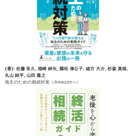
(著): 佐藤 良久, 植崎 紳矢, 國松 偉公子, 緒方 大介, 杉森 真哉,
丸山 純平, 山田 隆之
地主のための相続対策
（Amazonへ）