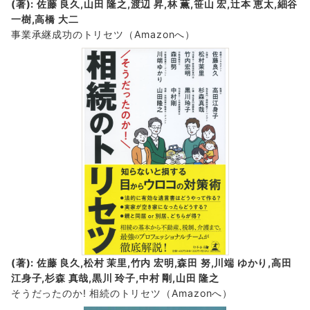
(著): 佐藤 良久,山田 隆之,渡辺 昇,林 薫,笹山 宏,辻本 恵太,細谷
一樹,高橋 大二
事業承継成功のトリセツ
（Amazonへ）
(著): 佐藤 良久,松村 茉里,竹内 宏明,森田 努,川端 ゆかり,高田
江身子,杉森 真哉,黒川 玲子,中村 剛,山田 隆之
そうだったのか! 相続のトリセツ
（Amazonへ）