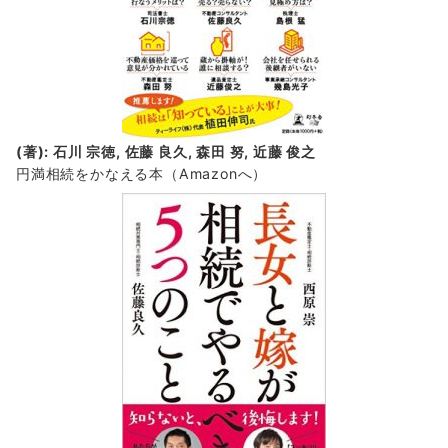
(著): 石川 宗徳, 佐藤 良久, 森田 努, 近藤 俊之
円満相続をかなえる本（Amazonへ）