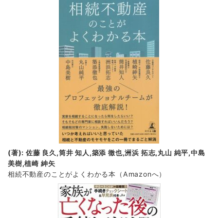
(著): 佐藤 良久,筒井 知人,築添 徹也,洲浜 拓志,丸山 純平,中島
美樹,植崎 紳矢
相続不動産のことがよくわかる本（Amazonへ）