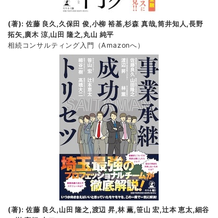
(著): 佐藤 良久,久保田 俊,小柳 裕基,杉森 真哉,筒井知人,長野
拓矢,廣木 涼,山田 隆之,丸山 純平
相続コンサルティング入門
（Amazonへ）
(著): 佐藤 良久,山田 隆之,渡辺 昇,林 薫,笹山 宏,辻本 恵太,細谷