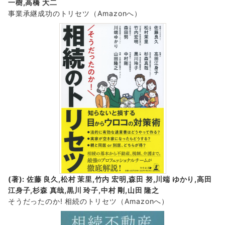
一樹,高橋 大二
事業承継成功のトリセツ
（Amazonへ）
(著): 佐藤 良久,松村 茉里,竹内 宏明,森田 努,川端 ゆかり,高田
江身子,杉森 真哉,黒川 玲子,中村 剛,山田 隆之
そうだったのか! 相続のトリセツ
（Amazonへ）