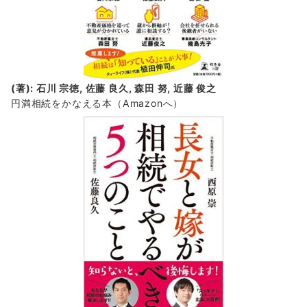
(著): 石川 宗徳, 佐藤 良久, 森田 努, 近藤 俊之
円満相続をかなえる本（Amazonへ）