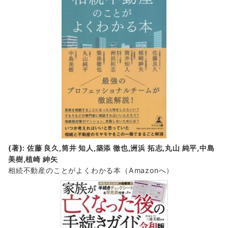
(著): 佐藤 良久,筒井 知人,築添 徹也,洲浜 拓志,丸山 純平,中島
美樹,植崎 紳矢
相続不動産のことがよくわかる本（Amazonへ）