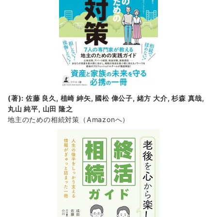
(著): 佐藤 良久, 植崎 紳矢, 國松 偉公子, 緒方 大介, 杉森 真哉,
丸山 純平, 山田 隆之
地主のための相続対策
（Amazonへ）