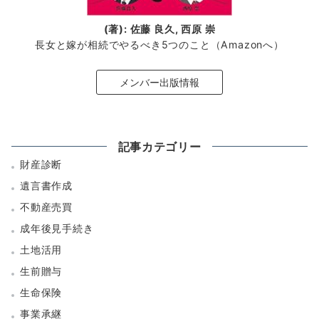
(著): 佐藤 良久, 西原 崇
長女と嫁が相続でやるべき5つのこと（Amazonへ）
メンバー出版情報
記事カテゴリー
財産診断
遺言書作成
不動産売買
成年後見手続き
土地活用
生前贈与
生命保険
事業承継