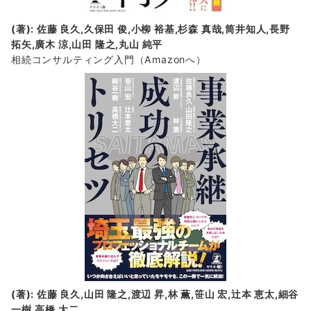
(著): 佐藤 良久,久保田 俊,小柳 裕基,杉森 真哉,筒井知人,長野
拓矢,廣木 涼,山田 隆之,丸山 純平
相続コンサルティング入門
（Amazonへ）
(著): 佐藤 良久,山田 隆之,渡辺 昇,林 薫,笹山 宏,辻本 恵太,細谷
一樹,高橋 大二