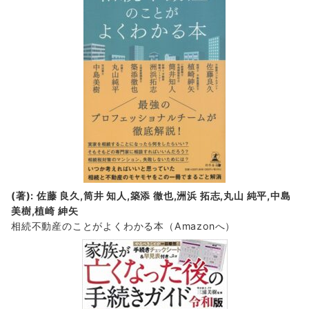
(著): 佐藤 良久,筒井 知人,築添 徹也,洲浜 拓志,丸山 純平,中島
美樹,植崎 紳矢
相続不動産のことがよくわかる本（Amazonへ）