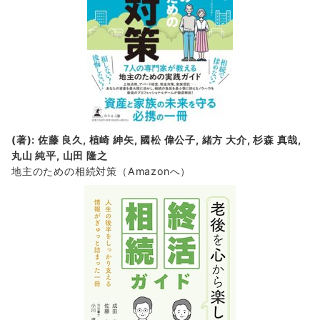
(著): 佐藤 良久, 植崎 紳矢, 國松 偉公子, 緒方 大介, 杉森 真哉,
丸山 純平, 山田 隆之
地主のための相続対策
（Amazonへ）