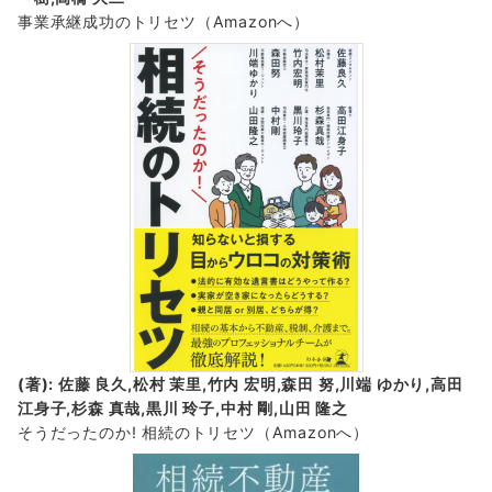
事業承継成功のトリセツ
（Amazonへ）
(著): 佐藤 良久,松村 茉里,竹内 宏明,森田 努,川端 ゆかり,高田
江身子,杉森 真哉,黒川 玲子,中村 剛,山田 隆之
そうだったのか! 相続のトリセツ
（Amazonへ）