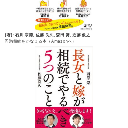
(著): 石川 宗徳, 佐藤 良久, 森田 努, 近藤 俊之
円満相続をかなえる本（Amazonへ）