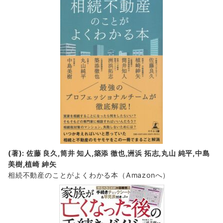
(著): 佐藤 良久,筒井 知人,築添 徹也,洲浜 拓志,丸山 純平,中島
美樹,植崎 紳矢
相続不動産のことがよくわかる本（Amazonへ）