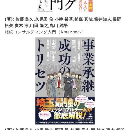
(著): 佐藤 良久,久保田 俊,小柳 裕基,杉森 真哉,筒井知人,長野
拓矢,廣木 涼,山田 隆之,丸山 純平
相続コンサルティング入門
（Amazonへ）
(著): 佐藤 良久,山田 隆之,渡辺 昇,林 薫,笹山 宏,辻本 恵太,細谷