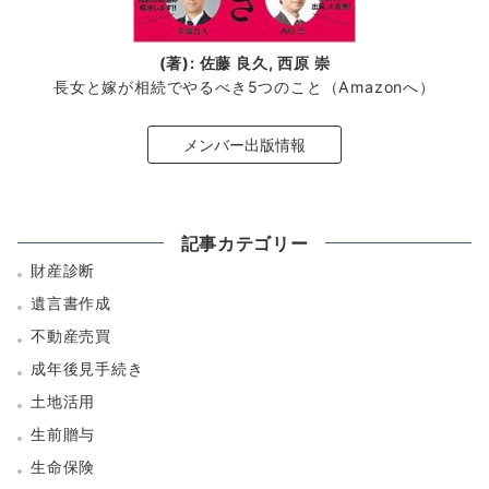
(著): 佐藤 良久, 西原 崇
長女と嫁が相続でやるべき5つのこと（Amazonへ）
メンバー出版情報
記事カテゴリー
財産診断
遺言書作成
不動産売買
成年後見手続き
土地活用
生前贈与
生命保険