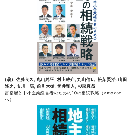
報
(著): 佐藤良久, 丸山純平, 村上雄介, 丸山信広, 松葉賢治, 山田
隆之, 市川一馬, 前川大樹, 筒井和人, 杉森真哉
富裕層と中小企業経営者のための10の相続戦略
（Amazon
へ）