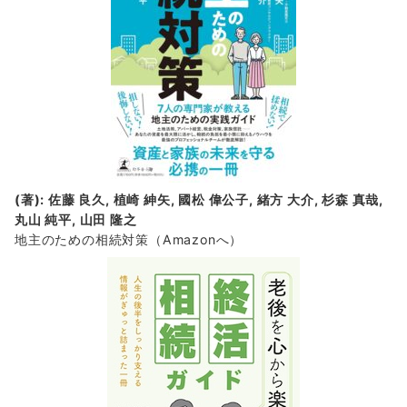
(著): 佐藤 良久, 植崎 紳矢, 國松 偉公子, 緒方 大介, 杉森 真哉,
丸山 純平, 山田 隆之
地主のための相続対策
（Amazonへ）