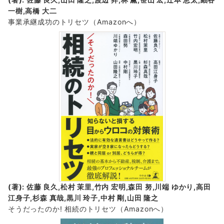
一樹,高橋 大二
事業承継成功のトリセツ
（Amazonへ）
(著): 佐藤 良久,松村 茉里,竹内 宏明,森田 努,川端 ゆかり,高田
江身子,杉森 真哉,黒川 玲子,中村 剛,山田 隆之
そうだったのか! 相続のトリセツ
（Amazonへ）