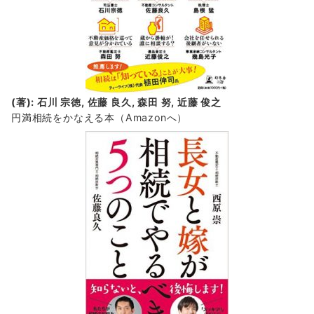
(著): 石川 宗徳, 佐藤 良久, 森田 努, 近藤 俊之
円満相続をかなえる本（Amazonへ）