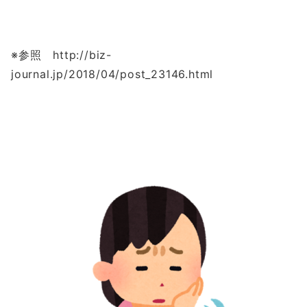
※参照 http://biz-
journal.jp/2018/04/post_23146.html