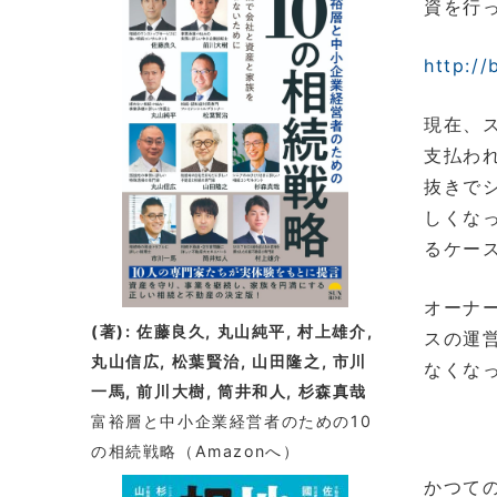
資を行
着
情
http://
報
現在、
支払わ
抜きで
しくな
るケー
オーナ
(著): 佐藤良久, 丸山純平, 村上雄介,
スの運
丸山信広, 松葉賢治, 山田隆之, 市川
なくな
一馬, 前川大樹, 筒井和人, 杉森真哉
富裕層と中小企業経営者のための10
の相続戦略
（Amazonへ）
かつて