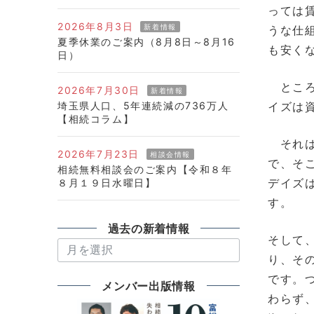
っては
2026年8月3日
新着情報
うな仕
夏季休業のご案内（8月8日～8月16
も安く
日）
ところ
2026年7月30日
新着情報
埼玉県人口、5年連続減の736万人
イズは
【相続コラム】
それは
2026年7月23日
相談会情報
で、そ
相続無料相談会のご案内【令和８年
デイズ
８月１９日水曜日】
す。
過去の新着情報
そして
過
り、そ
去
です。
の
メンバー出版情報
わらず
新