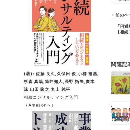
前のペ
投
「円満
【相続
稿
ナ
ビ
関連記
ゲ
(著): 佐藤 良久,久保田 俊,小柳 裕基,
ー
杉森 真哉,筒井知人,長野 拓矢,廣木
涼,山田 隆之,丸山 純平
シ
相続コンサルティング入門
ョ
（Amazonへ）
ン