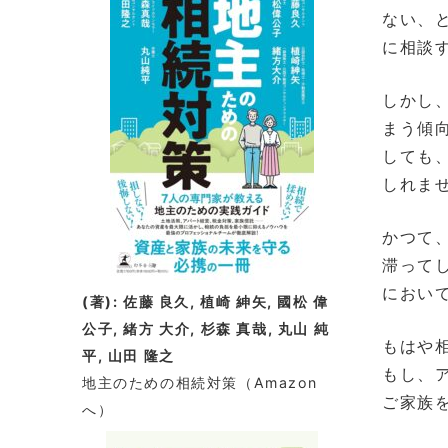
ない、
に相談
しかし
まう傾
しても
しれま
かつて
滞って
におい
(著): 佐藤 良久, 植崎 紳矢, 國松 偉
公子, 緒方 大介, 杉森 真哉, 丸山 純
もはや
平, 山田 隆之
もし、
地主のための相続対策
（Amazon
ご家族
へ）