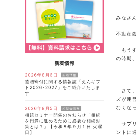
みなさ
不動産
もうす
の時期
新着情報
2026年8月6日
新着情報
遺贈寄付に関する情報誌「えんギフ
ト2026-2027」をご紹介いたしま
さて、
す
ズが運
なくな
2026年8月5日
相談会情報
相続セミナー開催のお知らせ「相続
を円満に進めるために必要な相続対
サブリ
策とは？」【令和８年９月１日 火曜
ントに
日】