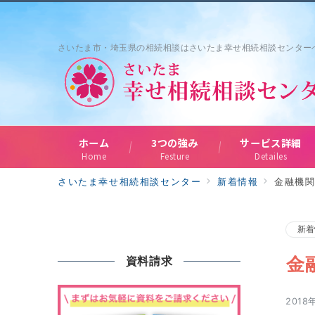
さいたま市・埼玉県の相続相談はさいたま幸せ相続相談センター
ホーム
3つの強み
サービス詳細
Home
Festure
Detailes
さいたま幸せ相続相談センター
新着情報
金融機
新着
金
資料請求
2018