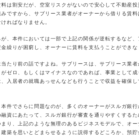
賃料は割安だが、空室リスクがないので安心して不動産投
組みですから、サブリース業者がオーナーから借りる賃料
なければなりません。
が、本件においては一部で上記の関係が逆転するなど、
資金繰りが困窮し、オーナーに賃料を支払うことができな
当たり前の話ですよね。サブリースは、サブリース業者
こがゼロ、もしくはマイナスなのであれば、事業として成
は、入居者の就職あっせんなども行うことで収益を確保し
、本件でさらに問題なのが、多くのオーナーがスルガ銀行
の融資にあたって、スルガ銀行が審査を通りやすくするた
つまり、上記のような無理のあるビジネスモデルで、オー
、建築を思いとどまらせるように説得するどころか、預貯