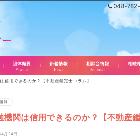
048-782
へ
団体概要
新着情報
相談会情報
相続
Profile
News
Seminar
関は信用できるのか？【不動産鑑定士コラム】
情報
融機関は信用できるのか？【不動産
年4月24日