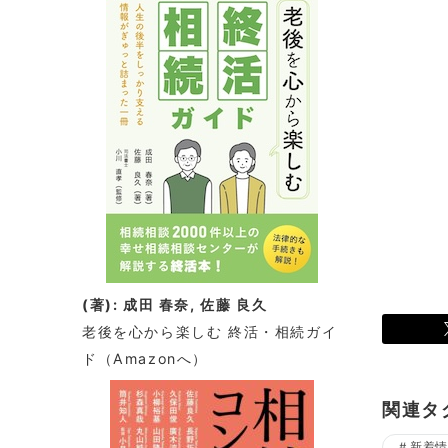
(著): 成田 春奈, 佐藤 良久
老後を心から楽しむ 終活・相続ガイ
ド
（Amazonへ）
関連タ
新着情