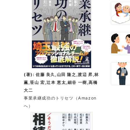
(著): 佐藤 良久,山田 隆之,渡辺 昇,林
薫,笹山 宏,辻本 恵太,細谷 一樹,高橋
大二
事業承継成功のトリセツ
（Amazon
へ）