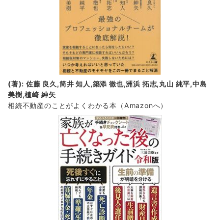
(著): 佐藤 良久,筒井 知人,築添 徹也,洲浜 拓志,丸山 純平,中島
美樹,植崎 紳矢
相続不動産のことがよくわかる本（Amazonへ）