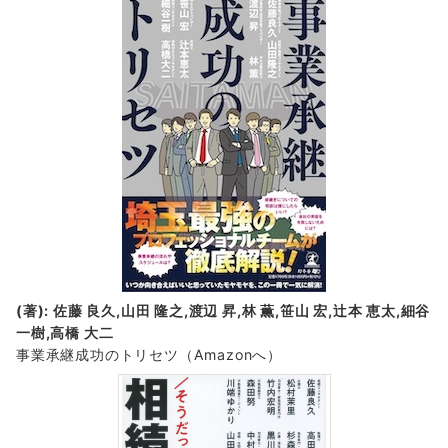
(著): 佐藤 良久,山田 隆之,渡辺 昇,林 薫,笹山 宏,辻本 恵太,細谷
一樹,高橋 大二
事業承継成功のトリセツ
（Amazonへ）