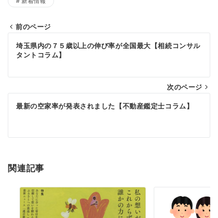
新着情報
前のページ
投
埼玉県内の７５歳以上の伸び率が全国最大【相続コンサル
稿
タントコラム】
ナ
次のページ
ビ
ゲ
最新の空家率が発表されました【不動産鑑定士コラム】
ー
シ
ョ
関連記事
ン