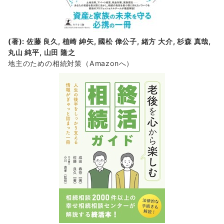
(著): 佐藤 良久, 植崎 紳矢, 國松 偉公子, 緒方 大介, 杉森 真哉,
丸山 純平, 山田 隆之
地主のための相続対策
（Amazonへ）