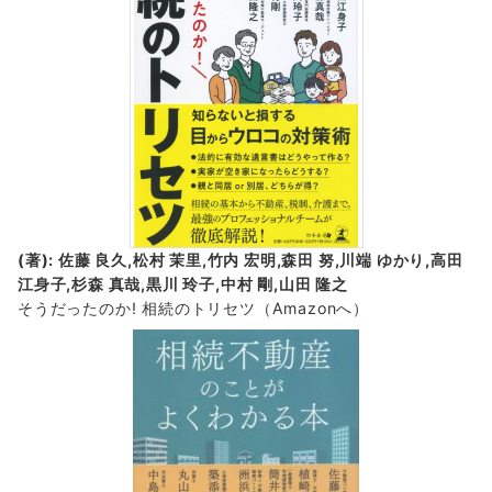
(著): 佐藤 良久,松村 茉里,竹内 宏明,森田 努,川端 ゆかり,高田
江身子,杉森 真哉,黒川 玲子,中村 剛,山田 隆之
そうだったのか! 相続のトリセツ
（Amazonへ）