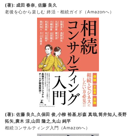
(著): 成田 春奈, 佐藤 良久
老後を心から楽しむ 終活・相続ガイド
（Amazonへ）
(著): 佐藤 良久,久保田 俊,小柳 裕基,杉森 真哉,筒井知人,長野
拓矢,廣木 涼,山田 隆之,丸山 純平
相続コンサルティング入門
（Amazonへ）