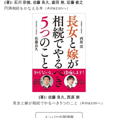
(著): 石川 宗徳, 佐藤 良久, 森田 努, 近藤 俊之
円満相続をかなえる本（Amazonへ）
(著): 佐藤 良久, 西原 崇
長女と嫁が相続でやるべき5つのこと（Amazonへ）
メンバー出版情報