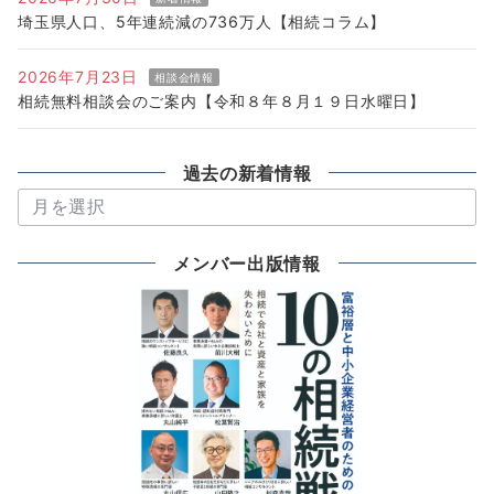
埼玉県人口、5年連続減の736万人【相続コラム】
2026年7月23日
相談会情報
相続無料相談会のご案内【令和８年８月１９日水曜日】
過去の新着情報
過
去
の
メンバー出版情報
新
着
情
報