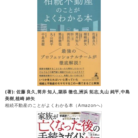
(著): 佐藤 良久,筒井 知人,築添 徹也,洲浜 拓志,丸山 純平,中島
美樹,植崎 紳矢
相続不動産のことがよくわかる本（Amazonへ）