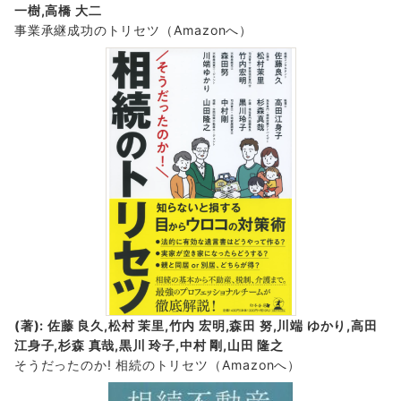
一樹,高橋 大二
事業承継成功のトリセツ
（Amazonへ）
(著): 佐藤 良久,松村 茉里,竹内 宏明,森田 努,川端 ゆかり,高田
江身子,杉森 真哉,黒川 玲子,中村 剛,山田 隆之
そうだったのか! 相続のトリセツ
（Amazonへ）