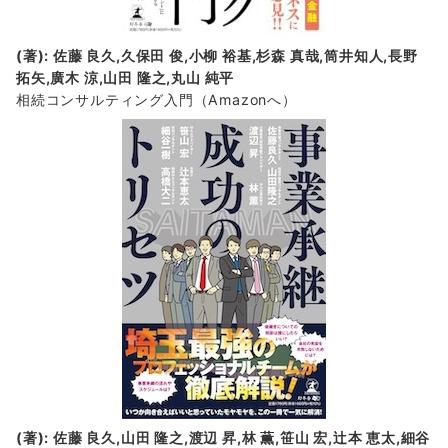
(著): 佐藤 良久,久保田 俊,小柳 裕基,杉森 真哉,筒井知人,長野
拓矢,廣木 涼,山田 隆之,丸山 純平
相続コンサルティング入門
（Amazonへ）
(著): 佐藤 良久,山田 隆之,渡辺 昇,林 薫,笹山 宏,辻本 恵太,細谷