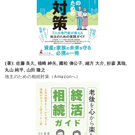
(著): 佐藤 良久, 植崎 紳矢, 國松 偉公子, 緒方 大介, 杉森 真哉,
丸山 純平, 山田 隆之
地主のための相続対策
（Amazonへ）