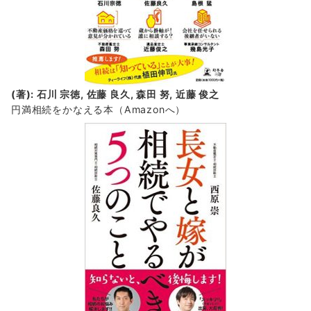
(著): 石川 宗徳, 佐藤 良久, 森田 努, 近藤 俊之
円満相続をかなえる本（Amazonへ）