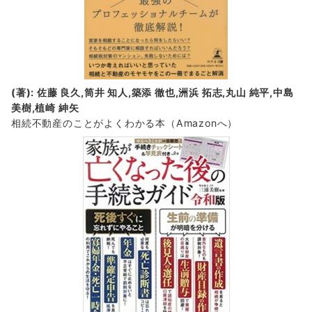
(著): 佐藤 良久,筒井 知人,築添 徹也,洲浜 拓志,丸山 純平,中島
美樹,植崎 紳矢
相続不動産のことがよくわかる本（Amazonへ）