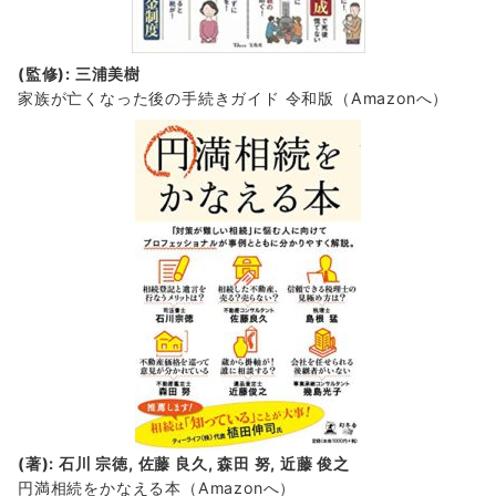
(監修): 三浦美樹
家族が亡くなった後の手続きガイド 令和版（Amazonへ）
(著): 石川 宗徳, 佐藤 良久, 森田 努, 近藤 俊之
円満相続をかなえる本（Amazonへ）