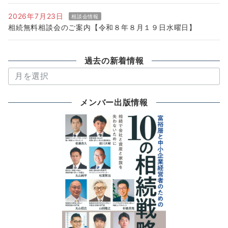
2026年7月23日
相談会情報
相続無料相談会のご案内【令和８年８月１９日水曜日】
過去の新着情報
過
去
の
メンバー出版情報
新
着
情
報