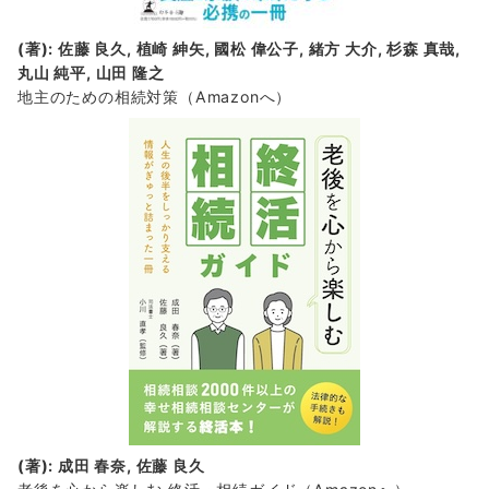
(著): 佐藤 良久, 植崎 紳矢, 國松 偉公子, 緒方 大介, 杉森 真哉,
丸山 純平, 山田 隆之
地主のための相続対策
（Amazonへ）
(著): 成田 春奈, 佐藤 良久