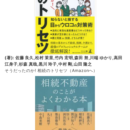
(著): 佐藤 良久,松村 茉里,竹内 宏明,森田 努,川端 ゆかり,高田
江身子,杉森 真哉,黒川 玲子,中村 剛,山田 隆之
そうだったのか! 相続のトリセツ
（Amazonへ）