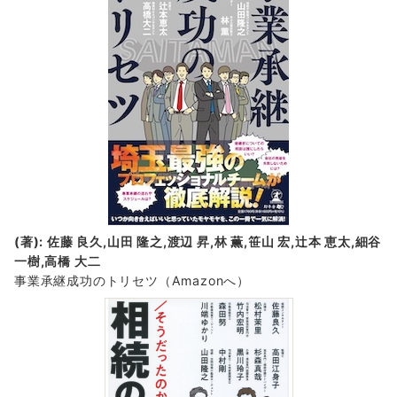
(著): 佐藤 良久,山田 隆之,渡辺 昇,林 薫,笹山 宏,辻本 恵太,細谷
一樹,高橋 大二
事業承継成功のトリセツ
（Amazonへ）