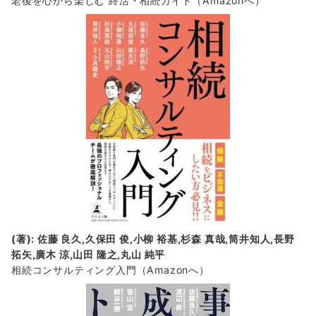
老後を心から楽しむ 終活・相続ガイド
（Amazonへ）
(著): 佐藤 良久,久保田 俊,小柳 裕基,杉森 真哉,筒井知人,長野
拓矢,廣木 涼,山田 隆之,丸山 純平
相続コンサルティング入門
（Amazonへ）