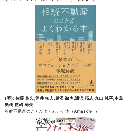
(著): 佐藤 良久,筒井 知人,築添 徹也,洲浜 拓志,丸山 純平,中島
美樹,植崎 紳矢
相続不動産のことがよくわかる本（Amazonへ）