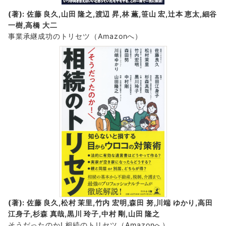
(著): 佐藤 良久,山田 隆之,渡辺 昇,林 薫,笹山 宏,辻本 恵太,細谷
一樹,高橋 大二
事業承継成功のトリセツ
（Amazonへ）
(著): 佐藤 良久,松村 茉里,竹内 宏明,森田 努,川端 ゆかり,高田
江身子,杉森 真哉,黒川 玲子,中村 剛,山田 隆之
そうだったのか! 相続のトリセツ
（Amazonへ）