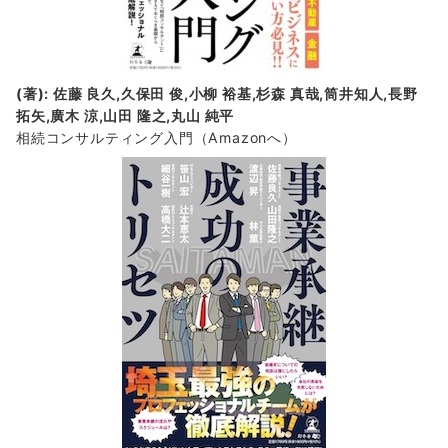
(著): 佐藤 良久,久保田 俊,小柳 裕基,杉森 真哉,筒井知人,長野
拓矢,廣木 涼,山田 隆之,丸山 純平
相続コンサルティング入門
（Amazonへ）