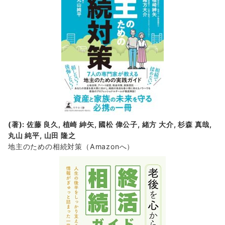
(著): 佐藤 良久, 植崎 紳矢, 國松 偉公子, 緒方 大介, 杉森 真哉,
丸山 純平, 山田 隆之
地主のための相続対策
（Amazonへ）