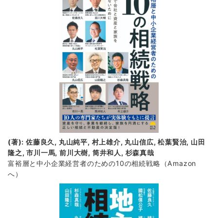
情
報
(著): 佐藤良久, 丸山純平, 村上雄介, 丸山信広, 松葉賢治, 山田
隆之, 市川一馬, 前川大樹, 筒井和人, 杉森真哉
富裕層と中小企業経営者のための10の相続戦略
（Amazon
へ）