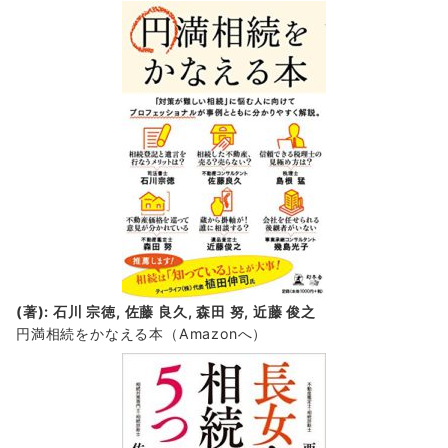
(著): 石川 宗徳, 佐藤 良久, 森田 努, 近藤 俊之
円満相続をかなえる本（Amazonへ）