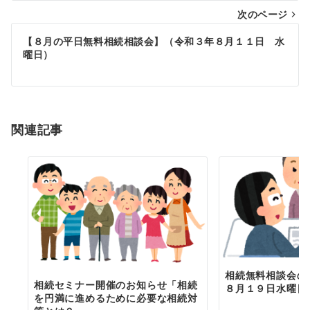
次のページ
ビ
ゲ
【８月の平日無料相続相談会】（令和３年８月１１日 水
曜日）
ー
シ
ョ
関連記事
ン
相続無料相談会の
相続セミナー開催のお知らせ「相続
８月１９日水曜日
を円満に進めるために必要な相続対