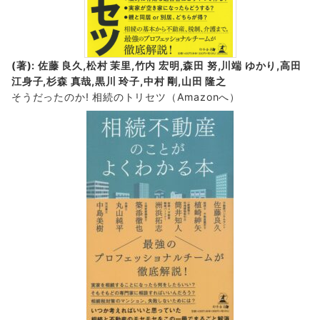
(著): 佐藤 良久,松村 茉里,竹内 宏明,森田 努,川端 ゆかり,高田
江身子,杉森 真哉,黒川 玲子,中村 剛,山田 隆之
そうだったのか! 相続のトリセツ
（Amazonへ）