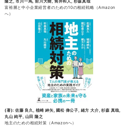
隆之, 市川一馬, 前川大樹, 筒井和人, 杉森真哉
富裕層と中小企業経営者のための10の相続戦略
（Amazon
へ）
(著): 佐藤 良久, 植崎 紳矢, 國松 偉公子, 緒方 大介, 杉森 真哉,
丸山 純平, 山田 隆之
地主のための相続対策
（Amazonへ）