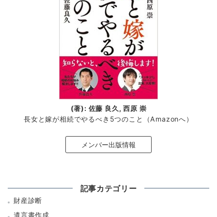
(著): 佐藤 良久, 西原 崇
長女と嫁が相続でやるべき5つのこと（Amazonへ）
メンバー出版情報
記事カテゴリー
財産診断
遺言書作成