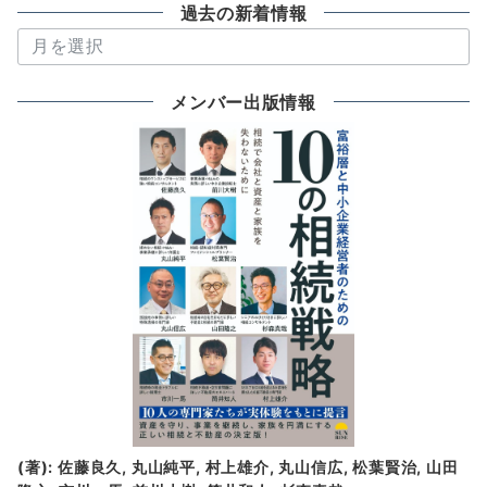
過去の新着情報
過
去
の
メンバー出版情報
新
着
情
報
(著): 佐藤良久, 丸山純平, 村上雄介, 丸山信広, 松葉賢治, 山田