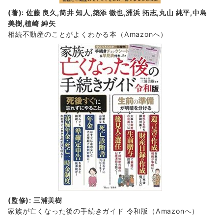
(著): 佐藤 良久,筒井 知人,築添 徹也,洲浜 拓志,丸山 純平,中島
美樹,植崎 紳矢
相続不動産のことがよくわかる本（Amazonへ）
(監修): 三浦美樹
家族が亡くなった後の手続きガイド 令和版（Amazonへ）