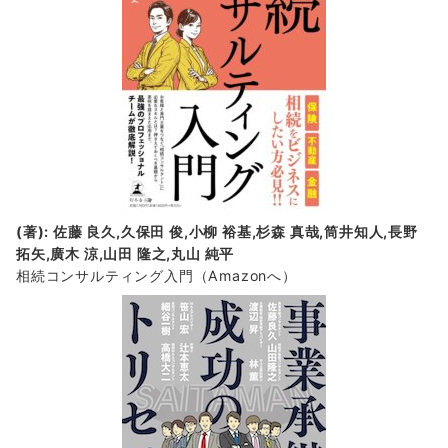
(著): 佐藤 良久,久保田 俊,小柳 裕基,杉森 真哉,筒井知人,長野
拓矢,廣木 涼,山田 隆之,丸山 純平
相続コンサルティング入門
（Amazonへ）