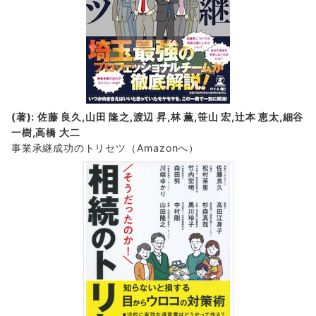
(著): 佐藤 良久,山田 隆之,渡辺 昇,林 薫,笹山 宏,辻本 恵太,細谷
一樹,高橋 大二
事業承継成功のトリセツ
（Amazonへ）