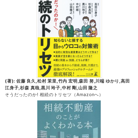
(著): 佐藤 良久,松村 茉里,竹内 宏明,森田 努,川端 ゆかり,高田
江身子,杉森 真哉,黒川 玲子,中村 剛,山田 隆之
そうだったのか! 相続のトリセツ
（Amazonへ）