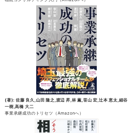
(著): 佐藤 良久,山田 隆之,渡辺 昇,林 薫,笹山 宏,辻本 恵太,細谷
一樹,高橋 大二
事業承継成功のトリセツ
（Amazonへ）