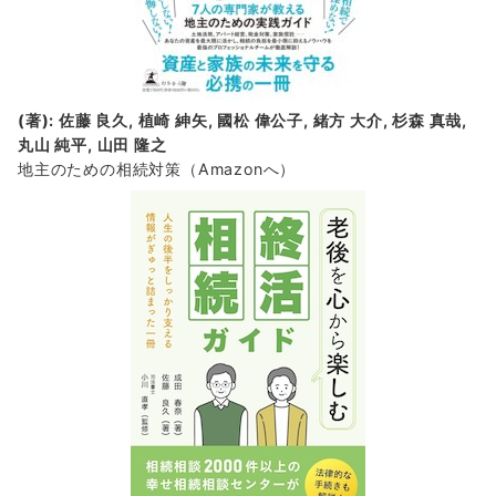
(著): 佐藤 良久, 植崎 紳矢, 國松 偉公子, 緒方 大介, 杉森 真哉,
丸山 純平, 山田 隆之
地主のための相続対策
（Amazonへ）