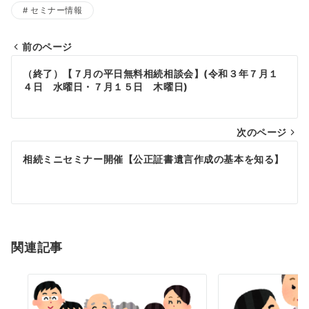
セミナー情報
前のページ
投
（終了）【７月の平日無料相続相談会】(令和３年７月１
稿
４日 水曜日・７月１５日 木曜日)
ナ
次のページ
ビ
ゲ
相続ミニセミナー開催【公正証書遺言作成の基本を知る】
ー
シ
ョ
関連記事
ン