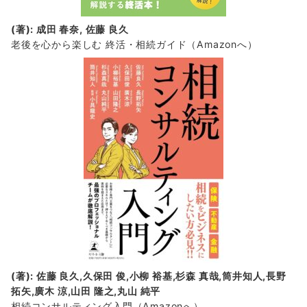
(著): 成田 春奈, 佐藤 良久
老後を心から楽しむ 終活・相続ガイド
（Amazonへ）
(著): 佐藤 良久,久保田 俊,小柳 裕基,杉森 真哉,筒井知人,長野
拓矢,廣木 涼,山田 隆之,丸山 純平
相続コンサルティング入門
（Amazonへ）