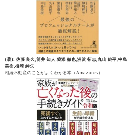
(著): 佐藤 良久,筒井 知人,築添 徹也,洲浜 拓志,丸山 純平,中島
美樹,植崎 紳矢
相続不動産のことがよくわかる本（Amazonへ）