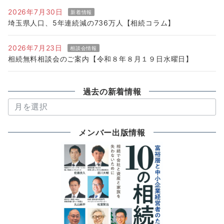
2026年7月30日
新着情報
埼玉県人口、5年連続減の736万人【相続コラム】
2026年7月23日
相談会情報
相続無料相談会のご案内【令和８年８月１９日水曜日】
過去の新着情報
過
去
の
メンバー出版情報
新
着
情
報