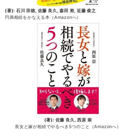
(著): 石川 宗徳, 佐藤 良久, 森田 努, 近藤 俊之
円満相続をかなえる本（Amazonへ）
(著): 佐藤 良久, 西原 崇
長女と嫁が相続でやるべき5つのこと（Amazonへ）