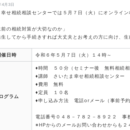
年4月3日
ま幸せ相続相談センターでは５月７日（火）にオンライン
生前の相続対策が大切なのか」
発生してから手続きすれば大丈夫とお考えの方に向け、生
開催日時
令和６年５月７日（火）１４時～
♦時間 ５０分（セミナー後 無料相続
♦講師 さいたま幸せ相続相談センター
♦費用 無料
♦定員 １０名
ログラム
♦申し込み方法 電話orメール（事前予
電話番号０４８－７８２－８９２２ 事
※HPからのメールお問い合わせからも２