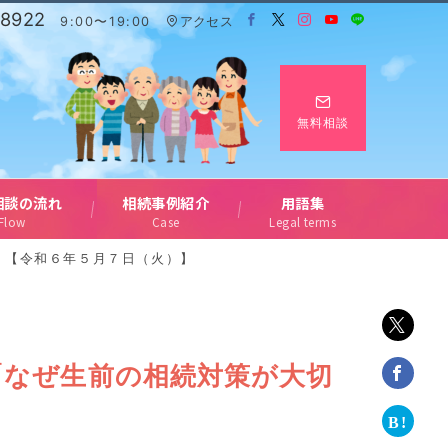
-8922
9:00〜19:00
アクセス
無料相談
相談の流れ
相続事例紹介
用語集
Flow
Case
Legal terms
」【令和６年５月７日（火）】
「なぜ生前の相続対策が大切