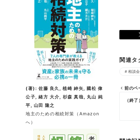
関連タ
相談会
前のペ
(著): 佐藤 良久, 植崎 紳矢, 國松 偉
投
公子, 緒方 大介, 杉森 真哉, 丸山 純
（終了
平, 山田 隆之
稿
地主のための相続対策
（Amazon
ナ
へ）
ビ