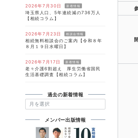
2026年7月30日
新着情報
埼玉県人口、5年連続減の736万人
【相続コラム】
2026年7月23日
相談会情報
相続無料相談会のご案内【令和８年
８月１９日水曜日】
2026年7月17日
新着情報
老々介護6割超え 厚生労働省国民
生活基礎調査【相続コラム】
過去の新着情報
過
去
の
メンバー出版情報
新
着