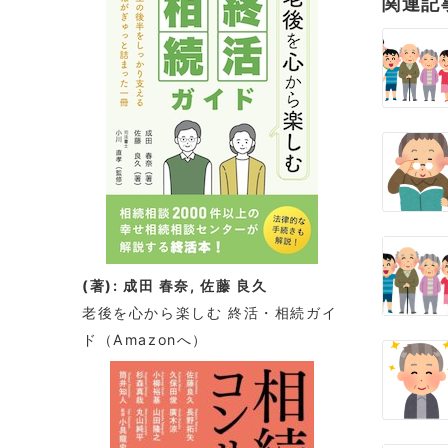
関連記
ゲ
ー
シ
ョ
ン
(著): 成田 春奈, 佐藤 良久
老後を心から楽しむ 終活・相続ガイ
ド
（Amazonへ）