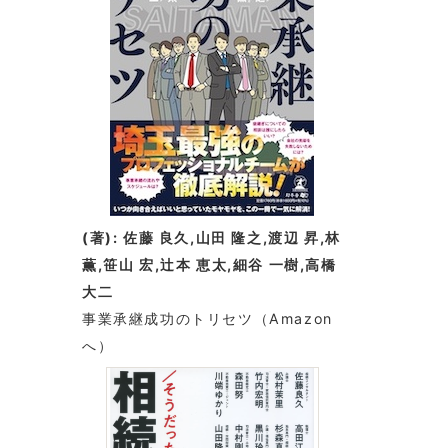
(著): 佐藤 良久,山田 隆之,渡辺 昇,林
薫,笹山 宏,辻本 恵太,細谷 一樹,高橋
大二
事業承継成功のトリセツ
（Amazon
へ）