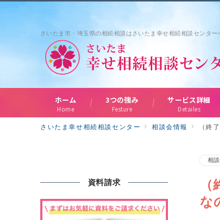
さいたま市・埼玉県の相続相談はさいたま幸せ相続相談センター
ホーム
3つの強み
サービス詳細
Home
Festure
Detailes
さいたま幸せ相続相談センター
相談会情報
（終
相談
（
資料請求
な