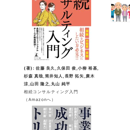
(著): 佐藤 良久,久保田 俊,小柳 裕基,
杉森 真哉,筒井知人,長野 拓矢,廣木
涼,山田 隆之,丸山 純平
相続コンサルティング入門
（Amazonへ）