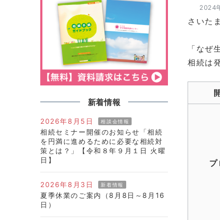
2024
さいた
「なぜ
相続は
新着情報
2026年8月5日
相談会情報
相続セミナー開催のお知らせ「相続
を円満に進めるために必要な相続対
策とは？」【令和８年９月１日 火曜
日】
プ
2026年8月3日
新着情報
夏季休業のご案内（8月8日～8月16
日）