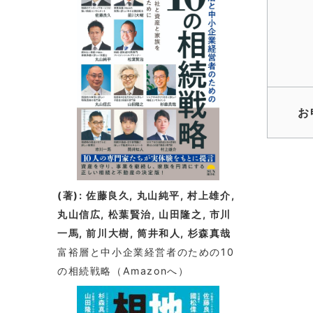
情
報
お
(著): 佐藤良久, 丸山純平, 村上雄介,
丸山信広, 松葉賢治, 山田隆之, 市川
一馬, 前川大樹, 筒井和人, 杉森真哉
富裕層と中小企業経営者のための10
の相続戦略
（Amazonへ）