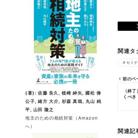
関連タ
セミナ
前のペ
投
（終了
(著): 佐藤 良久, 植崎 紳矢, 國松 偉
くべき
稿
公子, 緒方 大介, 杉森 真哉, 丸山 純
平, 山田 隆之
ナ
地主のための相続対策
（Amazon
ビ
へ）
関連記
ゲ