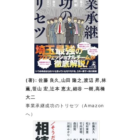
(著): 佐藤 良久,山田 隆之,渡辺 昇,林
薫,笹山 宏,辻本 恵太,細谷 一樹,高橋
大二
事業承継成功のトリセツ
（Amazon
へ）