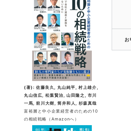
着
情
報
お
(著): 佐藤良久, 丸山純平, 村上雄介,
丸山信広, 松葉賢治, 山田隆之, 市川
一馬, 前川大樹, 筒井和人, 杉森真哉
富裕層と中小企業経営者のための10
の相続戦略
（Amazonへ）