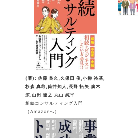
(著): 佐藤 良久,久保田 俊,小柳 裕基,
杉森 真哉,筒井知人,長野 拓矢,廣木
涼,山田 隆之,丸山 純平
相続コンサルティング入門
（Amazonへ）