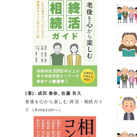
ー
シ
ョ
ン
(著): 成田 春奈, 佐藤 良久
老後を心から楽しむ 終活・相続ガイ
ド
（Amazonへ）