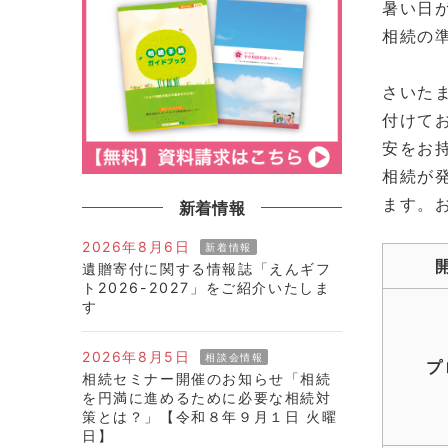
暑い日
相続の
さいた
付けて
安をお
相続が
ます。
新着情報
2026年8月6日
新着情報
遺贈寄付に関する情報誌「えんギフ
ト2026-2027」をご紹介いたしま
す
2026年8月5日
相談会情報
プ
相続セミナー開催のお知らせ「相続
を円満に進めるために必要な相続対
策とは？」【令和８年９月１日 火曜
日】