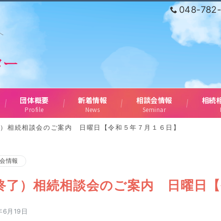
048-782
へ
団体概要
新着情報
相談会情報
相続
Profile
News
Seminar
了）相続相談会のご案内 日曜日【令和５年７月１６日】
会情報
終了）相続相談会のご案内 日曜日【
年6月19日