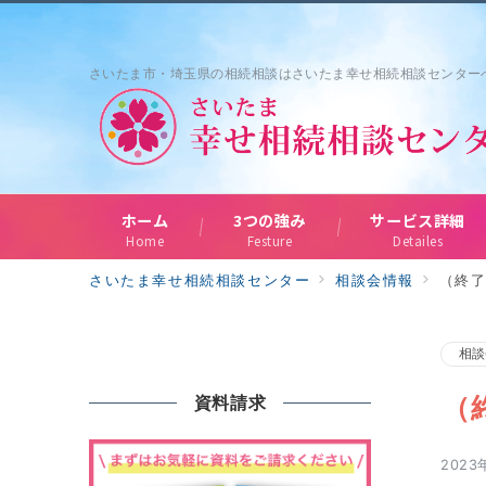
さいたま市・埼玉県の相続相談はさいたま幸せ相続相談センター
ホーム
3つの強み
サービス詳細
Home
Festure
Detailes
さいたま幸せ相続相談センター
相談会情報
（終
相談
（
資料請求
2023