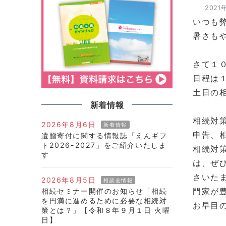
2021
いつも
暑さも
さて１
日程は
土日の
新着情報
相続対
2026年8月6日
新着情報
申告、
遺贈寄付に関する情報誌「えんギフ
ト2026-2027」をご紹介いたしま
相続対
す
は、ぜ
さいた
2026年8月5日
相談会情報
門家が
相続セミナー開催のお知らせ「相続
を円満に進めるために必要な相続対
お早目
策とは？」【令和８年９月１日 火曜
日】