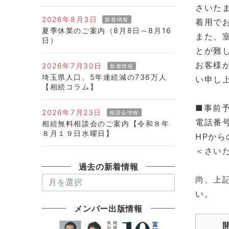
さいた
2026年8月3日
新着情報
着用で
夏季休業のご案内（8月8日～8月16
また、
日）
とが難
お客様
2026年7月30日
新着情報
埼玉県人口、5年連続減の736万人
い申し
【相続コラム】
■事前
2026年7月23日
相談会情報
電話番
相続無料相談会のご案内【令和８年
８月１９日水曜日】
HPか
＜さいたま
過去の新着情報
尚、上
過
い。
去
の
メンバー出版情報
新