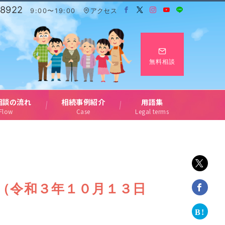
-8922
9:00〜19:00
アクセス
無料相談
相談の流れ
相続事例紹介
用語集
Flow
Case
Legal terms
）
】（令和３年１０月１３日