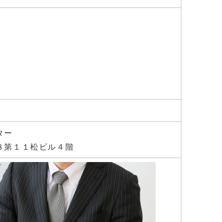
ター
８第１１松ビル４階