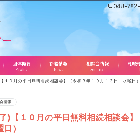
048-782
へ
団体概要
新着情報
相談会情報
相続
Profile
News
Seminar
)【１０月の平日無料相続相談会】（令和３年１０月１３日 水曜日
会情報
終了)【１０月の平日無料相続相談会
曜日）