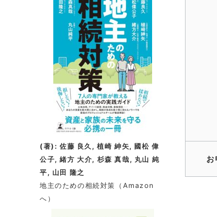
(著): 佐藤 良久, 植崎 紳矢, 國松 偉
お
公子, 緒方 大介, 杉森 真哉, 丸山 純
平, 山田 隆之
地主のための相続対策
（Amazon
へ）