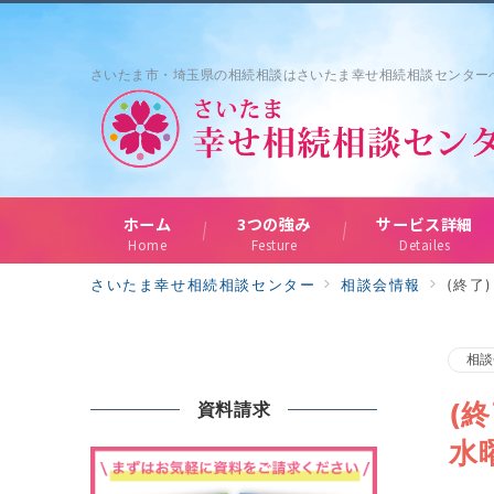
さいたま市・埼玉県の相続相談はさいたま幸せ相続相談センター
ホーム
3つの強み
サービス詳細
Home
Festure
Detailes
さいたま幸せ相続相談センター
相談会情報
(終了
相談
(
資料請求
水