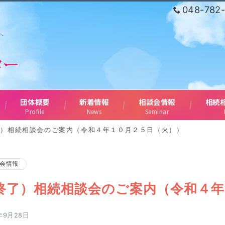
048-782
へ
団体概要
新着情報
相談会情報
相続
Profile
News
Seminar
了）相続相談会のご案内（令和４年１０月２５日（火））
会情報
終了）相続相談会のご案内（令和４年
年9月28日