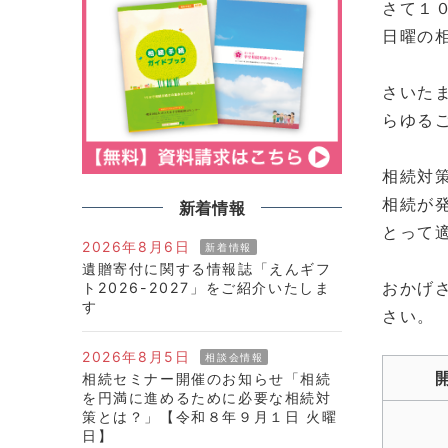
さて１
日曜の
さいた
らゆる
相続対
相続が
新着情報
とって
2026年8月6日
新着情報
遺贈寄付に関する情報誌「えんギフ
おかげ
ト2026-2027」をご紹介いたしま
す
さい。
2026年8月5日
相談会情報
相続セミナー開催のお知らせ「相続
を円満に進めるために必要な相続対
策とは？」【令和８年９月１日 火曜
日】