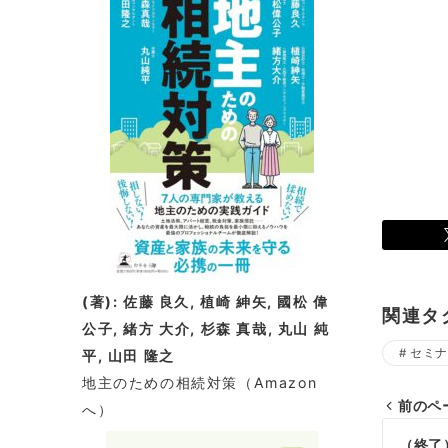
(著): 佐藤 良久, 植崎 紳矢, 國松 偉
関連タ
公子, 緒方 大介, 杉森 真哉, 丸山 純
セミナ
平, 山田 隆之
地主のための相続対策
（Amazon
前のペ
へ）
投
（終了