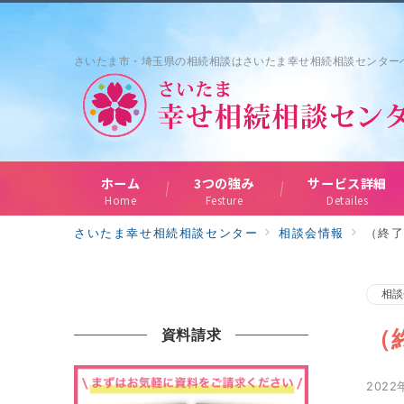
さいたま市・埼玉県の相続相談はさいたま幸せ相続相談センター
ホーム
3つの強み
サービス詳細
Home
Festure
Detailes
さいたま幸せ相続相談センター
相談会情報
（終
相談
（
資料請求
2022