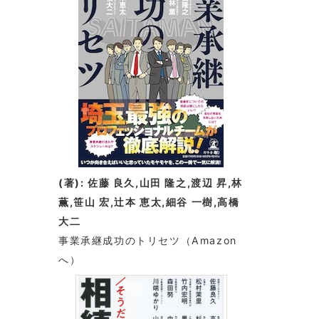
(著): 佐藤 良久,山田 隆之,渡辺 昇,林
薫,笹山 宏,辻本 恵太,細谷 一樹,高橋
大二
事業承継成功のトリセツ
（Amazon
へ）