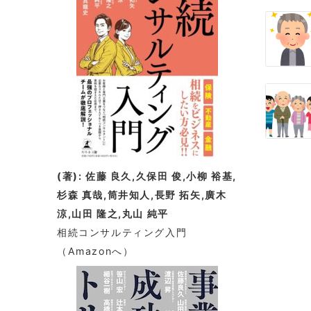
(著): 佐藤 良久,久保田 俊,小柳 裕基,
杉森 真哉,筒井知人,長野 拓矢,廣木
涼,山田 隆之,丸山 純平
相続コンサルティング入門
（Amazonへ）