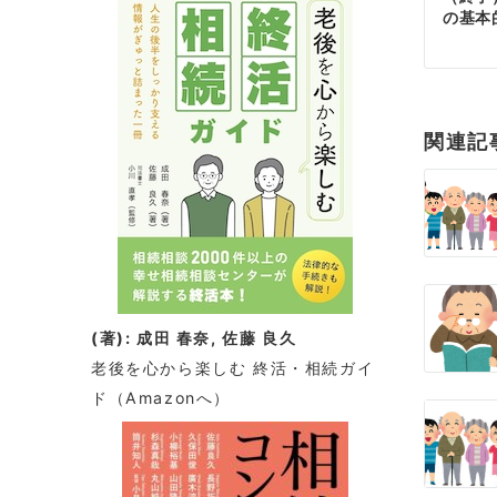
の基本
稿
ナ
ビ
関連記
ゲ
ー
シ
ョ
(著): 成田 春奈, 佐藤 良久
ン
老後を心から楽しむ 終活・相続ガイ
ド
（Amazonへ）