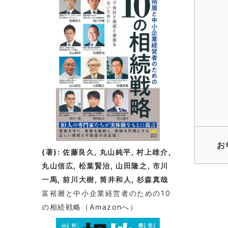
着
情
報
お
(著): 佐藤良久, 丸山純平, 村上雄介,
丸山信広, 松葉賢治, 山田隆之, 市川
一馬, 前川大樹, 筒井和人, 杉森真哉
富裕層と中小企業経営者のための10
の相続戦略
（Amazonへ）