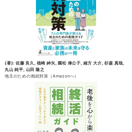
(著): 佐藤 良久, 植崎 紳矢, 國松 偉公子, 緒方 大介, 杉森 真哉,
丸山 純平, 山田 隆之
地主のための相続対策
（Amazonへ）