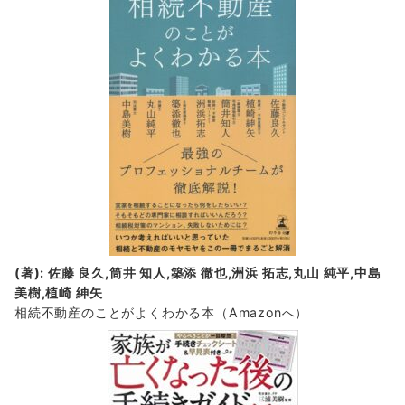
(著): 佐藤 良久,筒井 知人,築添 徹也,洲浜 拓志,丸山 純平,中島
美樹,植崎 紳矢
相続不動産のことがよくわかる本（Amazonへ）