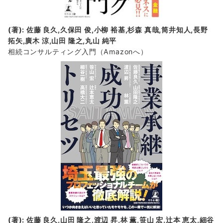
(著): 佐藤 良久,久保田 俊,小柳 裕基,杉森 真哉,筒井知人,長野
拓矢,廣木 涼,山田 隆之,丸山 純平
相続コンサルティング入門
（Amazonへ）
(著): 佐藤 良久,山田 隆之,渡辺 昇,林 薫,笹山 宏,辻本 恵太,細谷