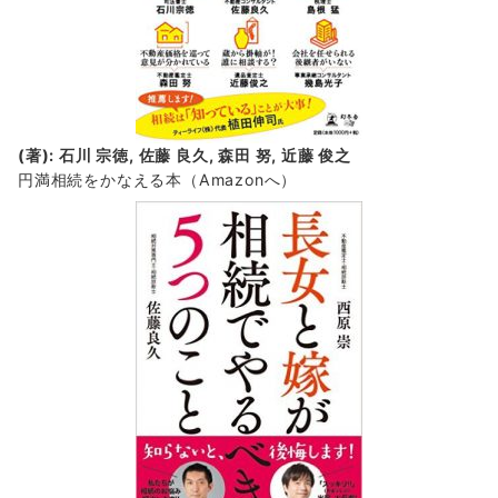
(著): 石川 宗徳, 佐藤 良久, 森田 努, 近藤 俊之
円満相続をかなえる本（Amazonへ）