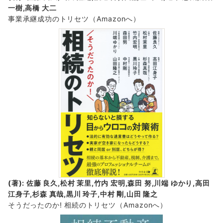
一樹,高橋 大二
事業承継成功のトリセツ
（Amazonへ）
(著): 佐藤 良久,松村 茉里,竹内 宏明,森田 努,川端 ゆかり,高田
江身子,杉森 真哉,黒川 玲子,中村 剛,山田 隆之
そうだったのか! 相続のトリセツ
（Amazonへ）