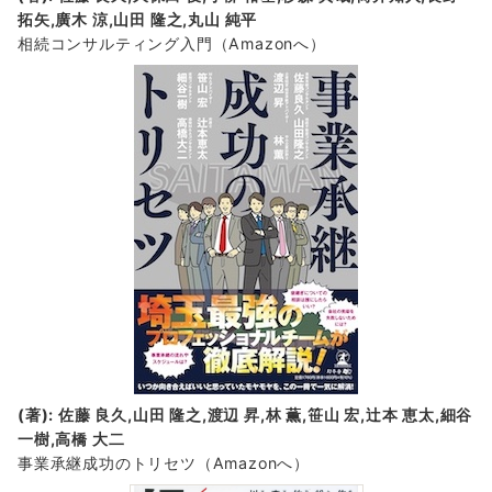
拓矢,廣木 涼,山田 隆之,丸山 純平
相続コンサルティング入門
（Amazonへ）
(著): 佐藤 良久,山田 隆之,渡辺 昇,林 薫,笹山 宏,辻本 恵太,細谷
一樹,高橋 大二
事業承継成功のトリセツ
（Amazonへ）