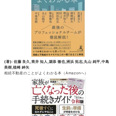
(著): 佐藤 良久,筒井 知人,築添 徹也,洲浜 拓志,丸山 純平,中島
美樹,植崎 紳矢
相続不動産のことがよくわかる本（Amazonへ）