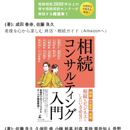
(著): 成田 春奈, 佐藤 良久
老後を心から楽しむ 終活・相続ガイド
（Amazonへ）
(著): 佐藤 良久,久保田 俊,小柳 裕基,杉森 真哉,筒井知人,長野