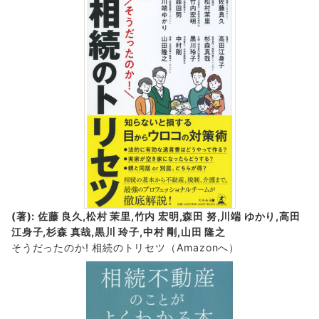
(著): 佐藤 良久,松村 茉里,竹内 宏明,森田 努,川端 ゆかり,高田
江身子,杉森 真哉,黒川 玲子,中村 剛,山田 隆之
そうだったのか! 相続のトリセツ
（Amazonへ）