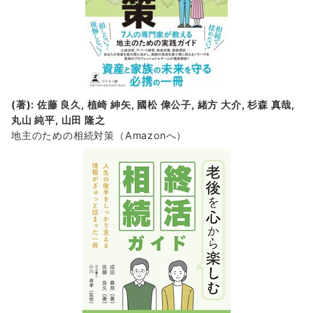
(著): 佐藤 良久, 植崎 紳矢, 國松 偉公子, 緒方 大介, 杉森 真哉,
丸山 純平, 山田 隆之
地主のための相続対策
（Amazonへ）