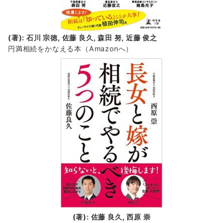
(著): 石川 宗徳, 佐藤 良久, 森田 努, 近藤 俊之
円満相続をかなえる本（Amazonへ）
(著): 佐藤 良久, 西原 崇