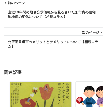
前のページ
投
直近10年間の地価公示価格から見るさいたま市内の住宅
稿
地地価の変化について【相続コラム】
ナ
次のページ
ビ
ゲ
公正証書遺言のメリットとデメリットについて【相続コラ
ム】
ー
シ
ョ
関連記事
ン