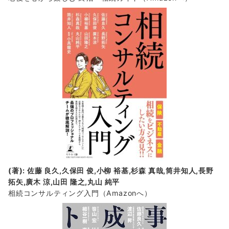
(著): 佐藤 良久,久保田 俊,小柳 裕基,杉森 真哉,筒井知人,長野
拓矢,廣木 涼,山田 隆之,丸山 純平
相続コンサルティング入門
（Amazonへ）