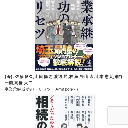
(著): 佐藤 良久,山田 隆之,渡辺 昇,林 薫,笹山 宏,辻本 恵太,細谷
一樹,高橋 大二
事業承継成功のトリセツ
（Amazonへ）