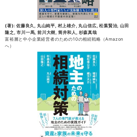
(著): 佐藤良久, 丸山純平, 村上雄介, 丸山信広, 松葉賢治, 山田
隆之, 市川一馬, 前川大樹, 筒井和人, 杉森真哉
富裕層と中小企業経営者のための10の相続戦略
（Amazon
へ）