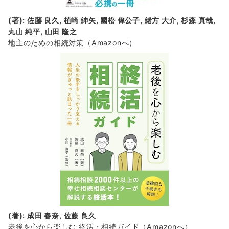
(著): 佐藤 良久, 植崎 紳矢, 國松 偉公子, 緒方 大介, 杉森 真哉,
丸山 純平, 山田 隆之
地主のための相続対策
（Amazonへ）
(著): 成田 春奈, 佐藤 良久
老後を心から楽しむ 終活・相続ガイド
（Amazonへ）