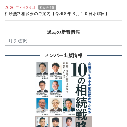
2026年7月23日
相談会情報
相続無料相談会のご案内【令和８年８月１９日水曜日】
過去の新着情報
過
去
の
メンバー出版情報
新
着
情
報