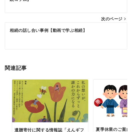
稿
ナ
次のページ
ビ
ゲ
相続の話し合い事例【動画で学ぶ相続】
ー
シ
ョ
関連記事
ン
夏季休業のご案内（
遺贈寄付に関する情報誌「えんギフ