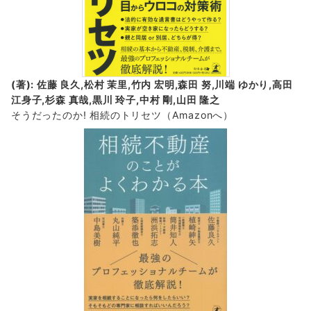
(著): 佐藤 良久,松村 茉里,竹内 宏明,森田 努,川端 ゆかり,高田
江身子,杉森 真哉,黒川 玲子,中村 剛,山田 隆之
そうだったのか! 相続のトリセツ
（Amazonへ）