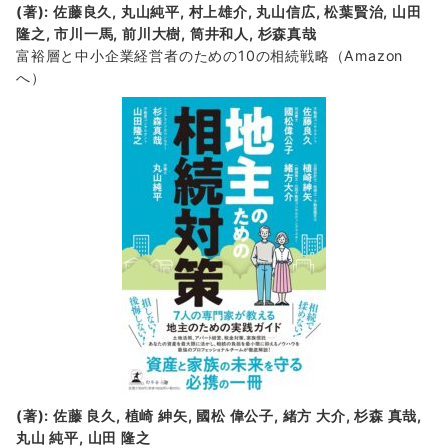
(著): 佐藤良久, 丸山純平, 村上雄介, 丸山信広, 松葉賢治, 山田
隆之, 市川一馬, 前川大樹, 筒井和人, 杉森真哉
富裕層と中小企業経営者のための10の相続戦略
（Amazon
へ）
(著): 佐藤 良久, 植崎 紳矢, 國松 偉公子, 緒方 大介, 杉森 真哉,
丸山 純平, 山田 隆之