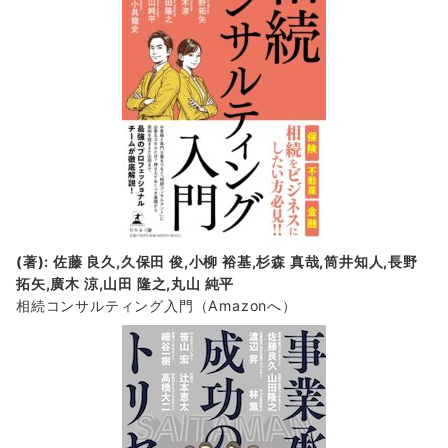
(著): 佐藤 良久,久保田 俊,小柳 裕基,杉森 真哉,筒井知人,長野
拓矢,廣木 涼,山田 隆之,丸山 純平
相続コンサルティング入門
（Amazonへ）