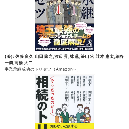
(著): 佐藤 良久,山田 隆之,渡辺 昇,林 薫,笹山 宏,辻本 恵太,細谷
一樹,高橋 大二
事業承継成功のトリセツ
（Amazonへ）