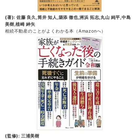
(著): 佐藤 良久,筒井 知人,築添 徹也,洲浜 拓志,丸山 純平,中島
美樹,植崎 紳矢
相続不動産のことがよくわかる本（Amazonへ）
(監修): 三浦美樹