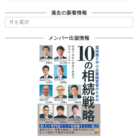
過去の新着情報
過
去
の
メンバー出版情報
新
着
情
報