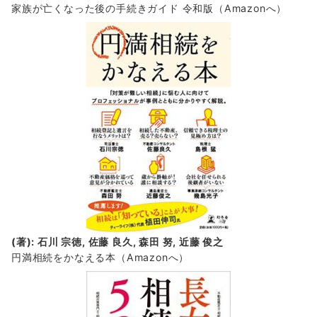
家族が亡くなった後の手続きガイド 令和版（Amazonへ）
(著): 石川 宗徳, 佐藤 良久, 森田 努, 近藤 俊之
円満相続をかなえる本（Amazonへ）