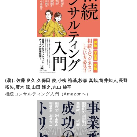
(著): 佐藤 良久,久保田 俊,小柳 裕基,杉森 真哉,筒井知人,長野
拓矢,廣木 涼,山田 隆之,丸山 純平
相続コンサルティング入門
（Amazonへ）