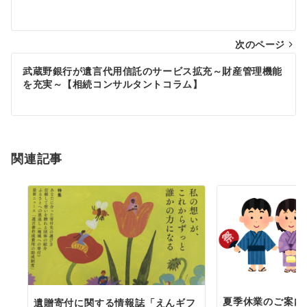
稿
ナ
次のページ
ビ
ゲ
武蔵野銀行が遺言代用信託のサービス拡充～財産管理機能
を充実～【相続コンサルタントコラム】
ー
シ
ョ
関連記事
ン
夏季休業のご案内（
遺贈寄付に関する情報誌「えんギフ