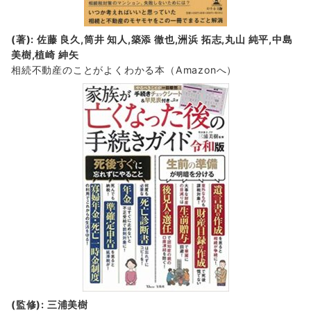
(著): 佐藤 良久,筒井 知人,築添 徹也,洲浜 拓志,丸山 純平,中島
美樹,植崎 紳矢
相続不動産のことがよくわかる本（Amazonへ）
(監修): 三浦美樹