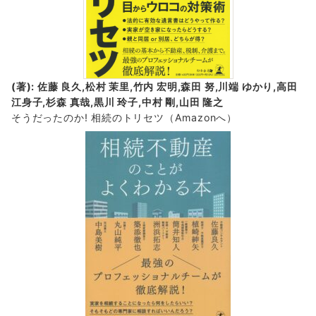
(著): 佐藤 良久,松村 茉里,竹内 宏明,森田 努,川端 ゆかり,高田
江身子,杉森 真哉,黒川 玲子,中村 剛,山田 隆之
そうだったのか! 相続のトリセツ
（Amazonへ）