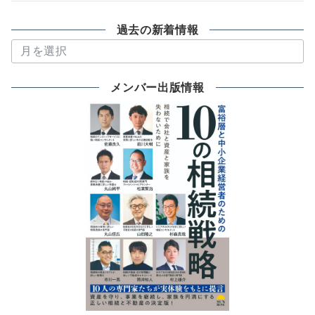
過去の新着情報
過
去
の
メンバー出版情報
新
着
情
報