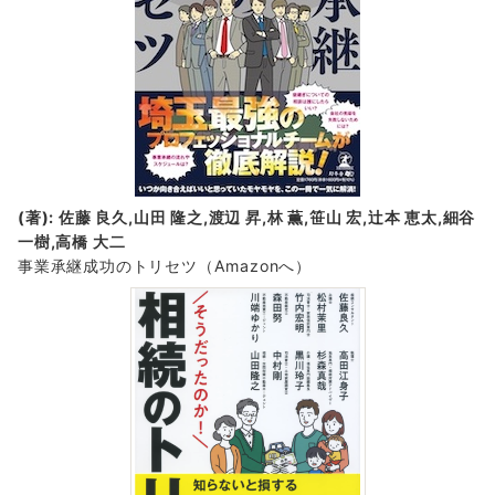
(著): 佐藤 良久,山田 隆之,渡辺 昇,林 薫,笹山 宏,辻本 恵太,細谷
一樹,高橋 大二
事業承継成功のトリセツ
（Amazonへ）