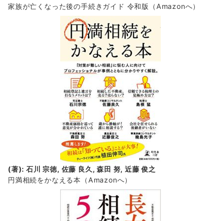
家族が亡くなった後の手続きガイド 令和版（Amazonへ）
(著): 石川 宗徳, 佐藤 良久, 森田 努, 近藤 俊之
円満相続をかなえる本（Amazonへ）