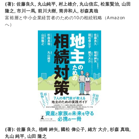
(著): 佐藤良久, 丸山純平, 村上雄介, 丸山信広, 松葉賢治, 山田
隆之, 市川一馬, 前川大樹, 筒井和人, 杉森真哉
富裕層と中小企業経営者のための10の相続戦略
（Amazon
へ）
(著): 佐藤 良久, 植崎 紳矢, 國松 偉公子, 緒方 大介, 杉森 真哉,
丸山 純平, 山田 隆之