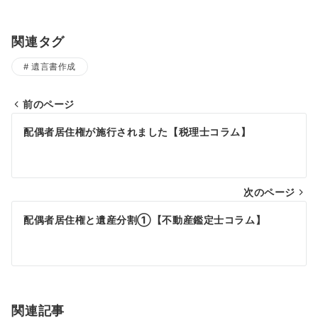
関連タグ
遺言書作成
前のページ
投
配偶者居住権が施行されました【税理士コラム】
稿
ナ
次のページ
ビ
ゲ
配偶者居住権と遺産分割①【不動産鑑定士コラム】
ー
シ
ョ
関連記事
ン