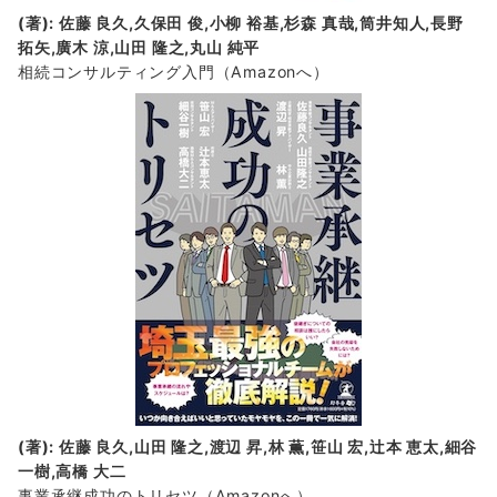
(著): 佐藤 良久,久保田 俊,小柳 裕基,杉森 真哉,筒井知人,長野
拓矢,廣木 涼,山田 隆之,丸山 純平
相続コンサルティング入門
（Amazonへ）
(著): 佐藤 良久,山田 隆之,渡辺 昇,林 薫,笹山 宏,辻本 恵太,細谷
一樹,高橋 大二
事業承継成功のトリセツ
（Amazonへ）