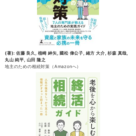
(著): 佐藤 良久, 植崎 紳矢, 國松 偉公子, 緒方 大介, 杉森 真哉,
丸山 純平, 山田 隆之
地主のための相続対策
（Amazonへ）