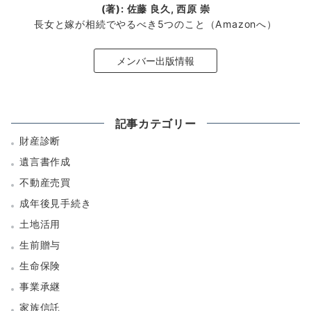
(著): 佐藤 良久, 西原 崇
長女と嫁が相続でやるべき5つのこと（Amazonへ）
メンバー出版情報
記事カテゴリー
財産診断
遺言書作成
不動産売買
成年後見手続き
土地活用
生前贈与
生命保険
事業承継
家族信託