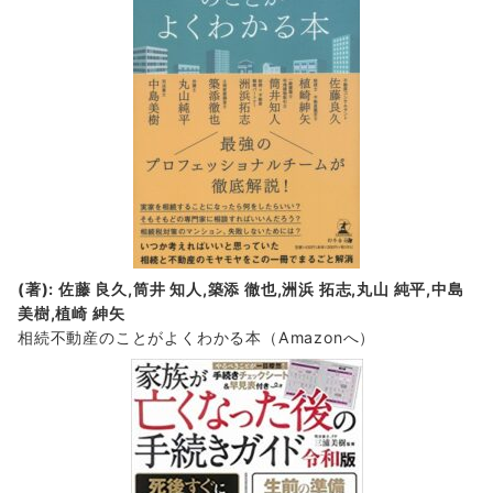
(著): 佐藤 良久,筒井 知人,築添 徹也,洲浜 拓志,丸山 純平,中島
美樹,植崎 紳矢
相続不動産のことがよくわかる本（Amazonへ）