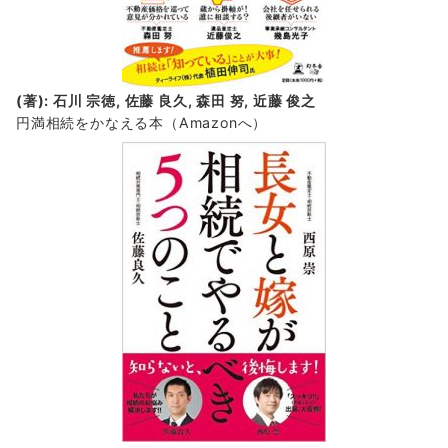
(著): 石川 宗徳, 佐藤 良久, 森田 努, 近藤 俊之
円満相続をかなえる本（Amazonへ）