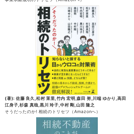
(著): 佐藤 良久,松村 茉里,竹内 宏明,森田 努,川端 ゆかり,高田
江身子,杉森 真哉,黒川 玲子,中村 剛,山田 隆之
そうだったのか! 相続のトリセツ
（Amazonへ）