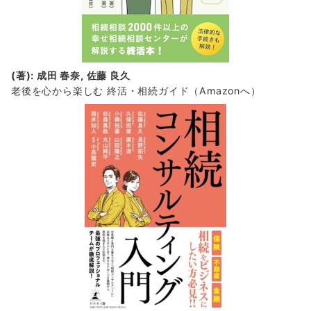
(著): 成田 春奈, 佐藤 良久
老後を心から楽しむ 終活・相続ガイド
（Amazonへ）