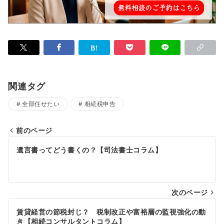
関連タグ
全部任せたい
相続税申告
前のページ
投
遺言書ってどう書くの？【司法書士コラム】
稿
ナ
次のページ
ビ
ゲ
賃貸経営の節税封じ？ 税制改正や富裕層の監視強化の動
き【相続コンサルタントコラム】