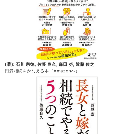
(著): 石川 宗徳, 佐藤 良久, 森田 努, 近藤 俊之
円満相続をかなえる本（Amazonへ）