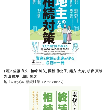
(著): 佐藤 良久, 植崎 紳矢, 國松 偉公子, 緒方 大介, 杉森 真哉,
丸山 純平, 山田 隆之
地主のための相続対策
（Amazonへ）