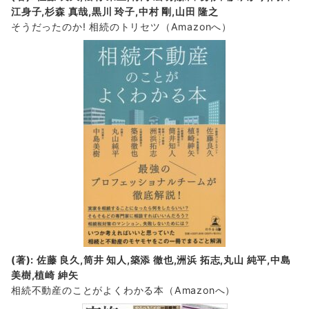
江身子,杉森 真哉,黒川 玲子,中村 剛,山田 隆之
そうだったのか! 相続のトリセツ
（Amazonへ）
(著): 佐藤 良久,筒井 知人,築添 徹也,洲浜 拓志,丸山 純平,中島
美樹,植崎 紳矢
相続不動産のことがよくわかる本（Amazonへ）