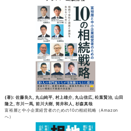
新
着
情
報
(著): 佐藤良久, 丸山純平, 村上雄介, 丸山信広, 松葉賢治, 山田
隆之, 市川一馬, 前川大樹, 筒井和人, 杉森真哉
富裕層と中小企業経営者のための10の相続戦略
（Amazon
へ）