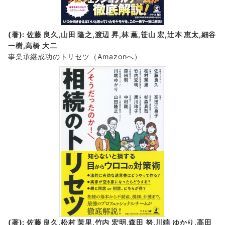
(著): 佐藤 良久,山田 隆之,渡辺 昇,林 薫,笹山 宏,辻本 恵太,細谷
一樹,高橋 大二
事業承継成功のトリセツ
（Amazonへ）
(著): 佐藤 良久,松村 茉里,竹内 宏明,森田 努,川端 ゆかり,高田