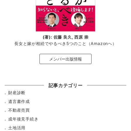
(著): 佐藤 良久, 西原 崇
長女と嫁が相続でやるべき5つのこと（Amazonへ）
メンバー出版情報
記事カテゴリー
財産診断
遺言書作成
不動産売買
成年後見手続き
土地活用