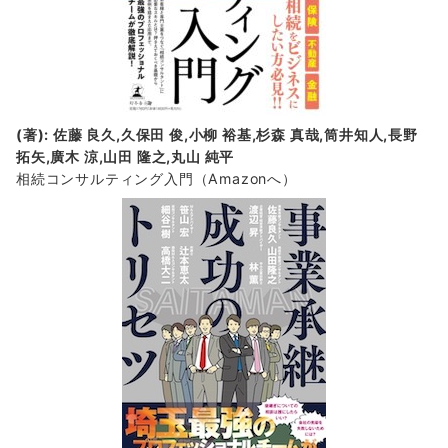
(著): 佐藤 良久,久保田 俊,小柳 裕基,杉森 真哉,筒井知人,長野
拓矢,廣木 涼,山田 隆之,丸山 純平
相続コンサルティング入門
（Amazonへ）